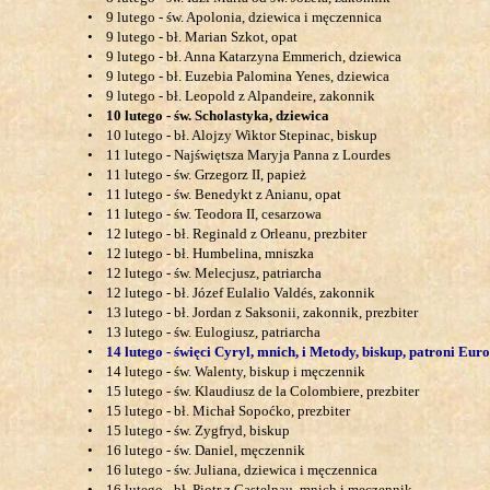
•
9 lutego - św. Apolonia, dziewica i męczennica
•
9 lutego - bł. Marian Szkot, opat
•
9 lutego - bł. Anna Katarzyna Emmerich, dziewica
•
9 lutego - bł. Euzebia Palomina Yenes, dziewica
•
9 lutego - bł. Leopold z Alpandeire, zakonnik
•
10 lutego - św. Scholastyka, dziewica
•
10 lutego - bł. Alojzy Wiktor Stepinac, biskup
•
11 lutego - Najświętsza Maryja Panna z Lourdes
•
11 lutego - św. Grzegorz II, papież
•
11 lutego - św. Benedykt z Anianu, opat
•
11 lutego - św. Teodora II, cesarzowa
•
12 lutego - bł. Reginald z Orleanu, prezbiter
•
12 lutego - bł. Humbelina, mniszka
•
12 lutego - św. Melecjusz, patriarcha
•
12 lutego - bł. Józef Eulalio Valdés, zakonnik
•
13 lutego - bł. Jordan z Saksonii, zakonnik, prezbiter
•
13 lutego - św. Eulogiusz, patriarcha
•
14 lutego - święci Cyryl, mnich, i Metody, biskup, patroni Eur
•
14 lutego - św. Walenty, biskup i męczennik
•
15 lutego - św. Klaudiusz de la Colombiere, prezbiter
•
15 lutego - bł. Michał Sopoćko, prezbiter
•
15 lutego - św. Zygfryd, biskup
•
16 lutego - św. Daniel, męczennik
•
16 lutego - św. Juliana, dziewica i męczennica
•
16 lutego - bł. Piotr z Castelnau, mnich i męczennik