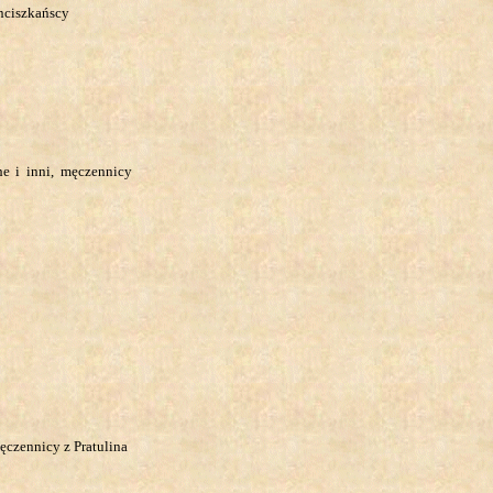
anciszkańscy
he i inni, męczennicy
ęczennicy z Pratulina