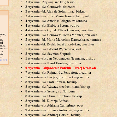
•
3 stycznia - Najświętsze Imię Jezus
•
3 stycznia - św. Genowefa, dziewica
•
3 stycznia - bł. Alan de Solminihac, biskup
•
3 stycznia - św. Józef Maria Tomasi, kardynał
•
4 stycznia - św. Aniela z Foligno, zakonnica
•
4 stycznia - św. Elżbieta Seton, wdowa
•
4 stycznia - św. Cyriak Eliasz Chavara, prezbiter
ażne,
•
4 stycznia - św. Genowefa Torres Morales, dziewica
gi
•
5 stycznia - bł. Maria Marcelina Darowska, zakonnica
ść,
zał
•
5 stycznia - bł. Dydak Józef z Kadyksu, prezbiter
nika
ymka ta
•
5 stycznia - św. Edward Wyznawca, król
sze
•
5 stycznia - św. Szymon Słupnik
otki
eń.
•
5 stycznia - św. Jan Nepomucen Neumann, biskup
ej >>>
•
5 stycznia - św. Karol Houben, prezbiter
•
6 stycznia - Objawienie Pańskie - Trzej Królowie
•
7 stycznia - św. Rajmund z Penyafort, prezbiter
•
7 stycznia - św. Lucjan, prezbiter i męczennik
•
8 stycznia - św. Piotr Tomasz, biskup
•
8 stycznia - św. Wawrzyniec Iustiniani, biskup
•
8 stycznia - św. Seweryn z Noricum
•
8 stycznia - św. Daniel Comboni, biskup
•
8 stycznia - bł. Eurozja Barban
•
9 stycznia - św. Adrian z Canterbury, opat
•
9 stycznia - św. Julian z Antiochii, męczennik
•
9 stycznia - św. Andrzej Corsini, biskup