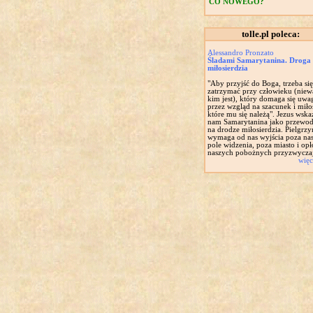
CO NOWEGO?
tolle.pl poleca:
Alessandro Pronzato
Śladami Samarytanina. Droga
miłosierdzia
"Aby przyjść do Boga, trzeba się
zatrzymać przy człowieku (niew
kim jest), który domaga się uwa
przez wzgląd na szacunek i miło
które mu się należą". Jezus wska
nam Samarytanina jako przewod
na drodze miłosierdzia. Pielgrz
wymaga od nas wyjścia poza na
pole widzenia, poza miasto i opł
naszych pobożnych przyzwyczaj
więc