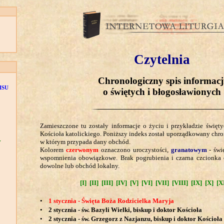
Czytelnia
Chronologiczny spis informacj
ISU
o świętych i błogosławionych
Zamieszczone tu zostały informacje o życiu i przykładzie święt
Kościoła katolickiego. Poniższy indeks został uporządkowany chro
w którym przypada dany obchód.
Y
Kolorem
czerwonym
oznaczono uroczystości,
granatowym
- świ
wspomnienia obowiązkowe. Brak pogrubienia i czarna czcionka
dowolne lub obchód lokalny.
[I]
[II]
[III]
[IV]
[V]
[VI]
[VII]
[VIII]
[IX]
[X]
[X
•
1 stycznia - Święta Boża Rodzicielka Maryja
•
2 stycznia - św. Bazyli Wielki, biskup i doktor Kościoła
•
2 stycznia - św. Grzegorz z Nazjanzu, biskup i doktor Kościoła