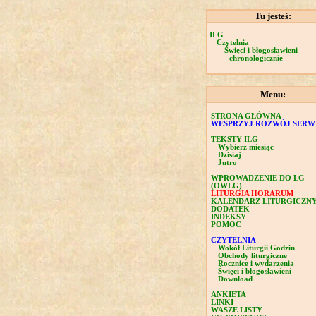
Tu jesteś:
ILG
Czytelnia
Święci i błogosławieni
- chronologicznie
Menu:
STRONA GŁÓWNA
WESPRZYJ ROZWÓJ SERW
TEKSTY ILG
Wybierz miesiąc
Dzisiaj
Jutro
WPROWADZENIE DO LG
(OWLG)
LITURGIA HORARUM
KALENDARZ LITURGICZN
DODATEK
INDEKSY
POMOC
CZYTELNIA
Wokół Liturgii Godzin
Obchody liturgiczne
Rocznice i wydarzenia
Święci i błogosławieni
Download
ANKIETA
LINKI
WASZE LISTY