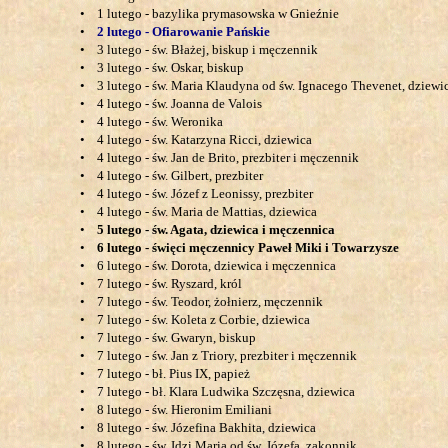
•
1 lutego - bazylika prymasowska w Gnieźnie
•
2 lutego - Ofiarowanie Pańskie
•
3 lutego - św. Błażej, biskup i męczennik
•
3 lutego - św. Oskar, biskup
•
3 lutego - św. Maria Klaudyna od św. Ignacego Thevenet, dziewi
•
4 lutego - św. Joanna de Valois
•
4 lutego - św. Weronika
•
4 lutego - św. Katarzyna Ricci, dziewica
•
4 lutego - św. Jan de Brito, prezbiter i męczennik
•
4 lutego - św. Gilbert, prezbiter
•
4 lutego - św. Józef z Leonissy, prezbiter
•
4 lutego - św. Maria de Mattias, dziewica
•
5 lutego - św. Agata, dziewica i męczennica
•
6 lutego - święci męczennicy Paweł Miki i Towarzysze
•
6 lutego - św. Dorota, dziewica i męczennica
•
7 lutego - św. Ryszard, król
•
7 lutego - św. Teodor, żołnierz, męczennik
•
7 lutego - św. Koleta z Corbie, dziewica
•
7 lutego - św. Gwaryn, biskup
•
7 lutego - św. Jan z Triory, prezbiter i męczennik
•
7 lutego - bł. Pius IX, papież
•
7 lutego - bł. Klara Ludwika Szczęsna, dziewica
•
8 lutego - św. Hieronim Emiliani
•
8 lutego - św. Józefina Bakhita, dziewica
•
8 lutego - św. Idzi Maria od św. Józefa, zakonnik