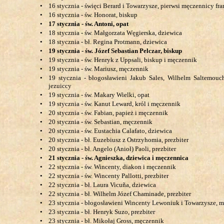
•
16 stycznia - święci Berard i Towarzysze, pierwsi męczennicy fr
•
16 stycznia - św. Honorat, biskup
•
17 stycznia - św. Antoni, opat
•
18 stycznia - św. Małgorzata Węgierska, dziewica
•
18 stycznia - bł. Regina Protmann, dziewica
•
19 stycznia - św. Józef Sebastian Pelczar, biskup
•
19 stycznia - św. Henryk z Uppsali, biskup i męczennik
•
19 stycznia - św. Mariusz, męczennik
•
19 stycznia - błogosławieni Jakub Sales, Wilhelm Saltemouc
jezuiccy
•
19 stycznia - św. Makary Wielki, opat
•
19 stycznia - św. Kanut Leward, król i męczennik
•
20 stycznia - św. Fabian, papież i męczennik
•
20 stycznia - św. Sebastian, męczennik
•
20 stycznia - św. Eustachia Calafato, dziewica
•
20 stycznia - bł. Euzebiusz z Ostrzyhomia, prezbiter
•
20 stycznia - bł. Angelo (Anioł) Paoli, prezbiter
•
21 stycznia - św. Agnieszka, dziewica i męczennica
•
22 stycznia - św. Wincenty, diakon i męczennik
•
22 stycznia - św. Wincenty Pallotti, prezbiter
•
22 stycznia - bł. Laura Vicuña, dziewica
•
22 stycznia - bł. Wilhelm Józef Chaminade, prezbiter
•
23 stycznia - błogosławieni Wincenty Lewoniuk i Towarzysze, m
•
23 stycznia - bł. Henryk Suzo, prezbiter
•
23 stycznia - bł. Mikołaj Gross, męczennik