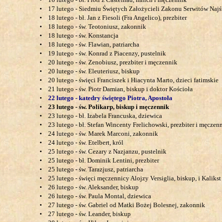
•
17 lutego - Siedmiu Świętych Założycieli Zakonu Serwitów Naj
•
18 lutego - bł. Jan z Fiesoli (Fra Angelico), prezbiter
•
18 lutego - św. Teotoniusz, zakonnik
•
18 lutego - św. Konstancja
•
18 lutego - św. Flawian, patriarcha
•
19 lutego - św. Konrad z Piacenzy, pustelnik
•
20 lutego - św. Zenobiusz, prezbiter i męczennik
•
20 lutego - św. Eleuteriusz, biskup
•
20 lutego - święci Franciszek i Hiacynta Marto, dzieci fatimskie
•
21 lutego - św. Piotr Damian, biskup i doktor Kościoła
•
22 lutego - katedry świętego Piotra, Apostoła
•
23 lutego - św. Polikarp, biskup i męczennik
•
23 lutego - bł. Izabela Francuska, dziewica
•
23 lutego - bł. Stefan Wincenty Frelichowski, prezbiter i męczen
•
24 lutego - św. Marek Marconi, zakonnik
•
24 lutego - św. Etelbert, król
•
25 lutego - św. Cezary z Nazjanzu, pustelnik
•
25 lutego - bł. Dominik Lentini, prezbiter
•
25 lutego - św. Tarazjusz, patriarcha
•
25 lutego - święci męczennicy Alojzy Versiglia, biskup, i Kalikst
•
26 lutego - św. Aleksander, biskup
•
26 lutego - św. Paula Montal, dziewica
•
27 lutego - św. Gabriel od Matki Bożej Bolesnej, zakonnik
•
27 lutego - św. Leander, biskup