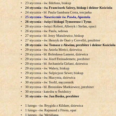
•
23 stycznia - św. Ildefons, biskup
•
24 stycznia - św. Franciszek Salezy, biskup i doktor Kościoła
•
24 stycznia - bł. Paula Gambara Costa, tercjarka
•
25 stycznia - Nawrócenie św. Pawła, Apostoła
•
26 stycznia - święci biskupi Tymoteusz i Tytus
•
26 stycznia - święci Robert, Alberyk i Stefan, opaci
•
26 stycznia - św. Paula, wdowa
•
27 stycznia - bł. Jerzy Matulewicz, biskup
•
27 stycznia - św. Henryk de Ossó y Cervelló, prezbiter
•
28 stycznia - św. Tomasz z Akwinu, prezbiter i doktor Kościoła
•
29 stycznia - św. Aniela Merici, dziewica
•
29 stycznia - bł. Bolesława Lament, dziewica
•
29 stycznia - św. Józef Freinademetz, prezbiter
•
29 stycznia - bł. Archaniela Girlani, dziewica
•
29 stycznia - św. Walery, biskup
•
29 stycznia - św. Sulpicjusz Sewer, biskup
•
30 stycznia - św. Hiacynta, dziewica
•
30 stycznia - św. Teofil, męczennik
•
30 stycznia - bł. Bronisław Markiewicz, prezbiter
•
30 stycznia - katedra w Świdnicy
•
31 stycznia - św. Jan Bosko, prezbiter
•
1 lutego - św. Brygida z Kildare, dziewica
•
1 lutego - św. Rajmund z Fitero, opat
•
1 lutego - św. Weridiana