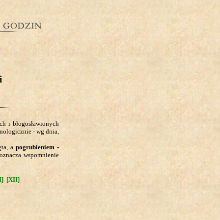
i
ych i błogosławionych
nologicznie - wg dnia,
ęta, a
pogrubieniem
-
 oznacza wspomnienie
I]
[XII]