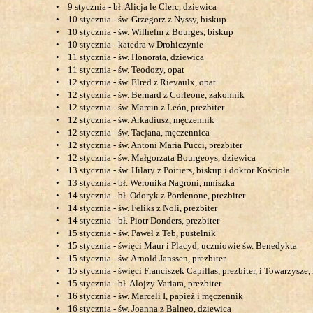
•
9 stycznia - bł. Alicja le Clerc, dziewica
•
10 stycznia - św. Grzegorz z Nyssy, biskup
•
10 stycznia - św. Wilhelm z Bourges, biskup
•
10 stycznia - katedra w Drohiczynie
•
11 stycznia - św. Honorata, dziewica
•
11 stycznia - św. Teodozy, opat
•
12 stycznia - św. Elred z Rievaulx, opat
•
12 stycznia - św. Bernard z Corleone, zakonnik
•
12 stycznia - św. Marcin z León, prezbiter
•
12 stycznia - św. Arkadiusz, męczennik
•
12 stycznia - św. Tacjana, męczennica
•
12 stycznia - św. Antoni Maria Pucci, prezbiter
•
12 stycznia - św. Małgorzata Bourgeoys, dziewica
•
13 stycznia - św. Hilary z Poitiers, biskup i doktor Kościoła
•
13 stycznia - bł. Weronika Nagroni, mniszka
•
14 stycznia - bł. Odoryk z Pordenone, prezbiter
•
14 stycznia - św. Feliks z Noli, prezbiter
•
14 stycznia - bł. Piotr Donders, prezbiter
•
15 stycznia - św. Paweł z Teb, pustelnik
•
15 stycznia - święci Maur i Placyd, uczniowie św. Benedykta
•
15 stycznia - św. Arnold Janssen, prezbiter
•
15 stycznia - święci Franciszek Capillas, prezbiter, i Towarzysz
•
15 stycznia - bł. Alojzy Variara, prezbiter
•
16 stycznia - św. Marceli I, papież i męczennik
•
16 stycznia - św. Joanna z Balneo, dziewica