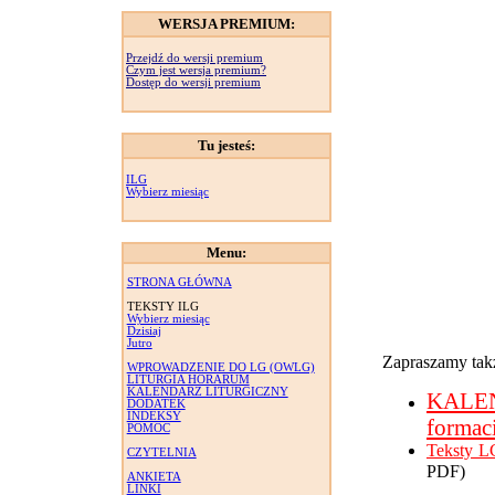
WERSJA PREMIUM:
Przejdź do wersji premium
Czym jest wersja premium?
Dostęp do wersji premium
Tu jesteś:
ILG
Wybierz miesiąc
Menu:
STRONA GŁÓWNA
TEKSTY ILG
Wybierz miesiąc
Dzisiaj
Jutro
Zapraszamy takż
WPROWADZENIE DO LG (OWLG)
LITURGIA HORARUM
KALENDARZ LITURGICZNY
KALE
DODATEK
INDEKSY
formac
POMOC
Teksty L
CZYTELNIA
PDF)
ANKIETA
LINKI