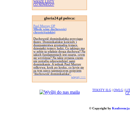
WASZE LISTY
CO NOWEGO?
gloria24.pl poleca:
Paul Murray OP
Młode wino duchowości
chrześcijańskiej
Duchowość dominikańska przyciąga
tłumy. Dominikańskie kościoły i
duszpasterstwa gromadzą tysiące,
dziesiątki tysięcy ludzi. Co takiego ma
w sobie ta właśnie droga duchowa? Na
jakich fundamentach jest oparta, czym
się wyróżnia? Na takie pytania często
nie potrafią odpowiedzieć sami
dominikanie. A jednak Paul Murray
odkrywa, krok po kroku, co kryje się
za tym nieco tajemniczym pojęciem
"duchowość dominikańska".
więcej >>>
TEKSTY ILG
|
OWLG
|
LI
CZ
© Copyright by
Konferencja 