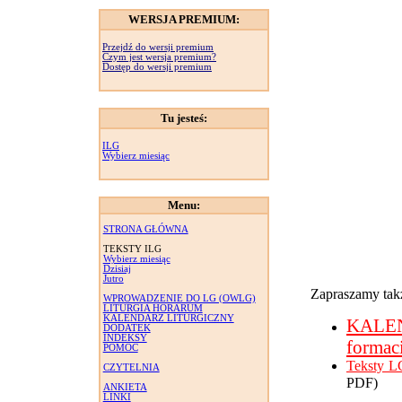
WERSJA PREMIUM:
Przejdź do wersji premium
Czym jest wersja premium?
Dostęp do wersji premium
Tu jesteś:
ILG
Wybierz miesiąc
Menu:
STRONA GŁÓWNA
TEKSTY ILG
Wybierz miesiąc
Dzisiaj
Jutro
Zapraszamy takż
WPROWADZENIE DO LG (OWLG)
LITURGIA HORARUM
KALENDARZ LITURGICZNY
KALE
DODATEK
INDEKSY
formac
POMOC
Teksty L
CZYTELNIA
PDF)
ANKIETA
LINKI