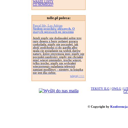
WASZE LISTY
CO NOWEGO?
tolle.pl poleca:
Pascal Ide, Luc Adrian
Siedem grzechów głównych. O
starych sprawach po nowemu
Jeżeli nigdy nie dodawałeś sobie trzy
razy deseru z bezy polanej gorącą
czekoladą; nigdy nie poczułeś, jak
złość podchodzi ci do gardła albo
spala cię pożądanie na widok darów
natury, które otrzymują inni; nigdy nie
poczułeś zazdrości; nigdy nie chciałeś
mieć więcej pieniędzy, trochę więcej,
tylko trochę; nigdy nie wybrałeś
wieczornego oglądania telewizji
zamiast modlitwy - niestety, ta książka
nie jest dla ciebie.
więcej >>>
TEKSTY ILG
|
OWLG
|
LI
CZ
© Copyright by
Konferencja 