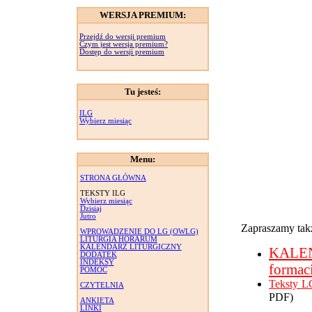
WERSJA PREMIUM:
Przejdź do wersji premium
Czym jest wersja premium?
Dostęp do wersji premium
Tu jesteś:
ILG
Wybierz miesiąc
Menu:
STRONA GŁÓWNA
TEKSTY ILG
Wybierz miesiąc
Dzisiaj
Jutro
Zapraszamy takż
WPROWADZENIE DO LG (OWLG)
LITURGIA HORARUM
KALENDARZ LITURGICZNY
KALE
DODATEK
INDEKSY
formac
POMOC
Teksty L
CZYTELNIA
PDF)
ANKIETA
LINKI