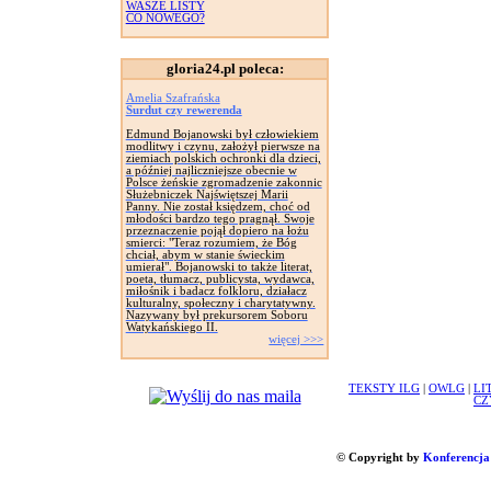
WASZE LISTY
CO NOWEGO?
gloria24.pl poleca:
Amelia Szafrańska
Surdut czy rewerenda
Edmund Bojanowski był człowiekiem
modlitwy i czynu, założył pierwsze na
ziemiach polskich ochronki dla dzieci,
a później najliczniejsze obecnie w
Polsce żeńskie zgromadzenie zakonnic
Służebniczek Najświętszej Marii
Panny. Nie został księdzem, choć od
młodości bardzo tego pragnął. Swoje
przeznaczenie pojął dopiero na łożu
smierci: "Teraz rozumiem, że Bóg
chciał, abym w stanie świeckim
umierał". Bojanowski to także literat,
poeta, tłumacz, publicysta, wydawca,
miłośnik i badacz folkloru, działacz
kulturalny, społeczny i charytatywny.
Nazywany był prekursorem Soboru
Watykańskiego II.
więcej >>>
TEKSTY ILG
|
OWLG
|
LI
CZ
© Copyright by
Konferencja 