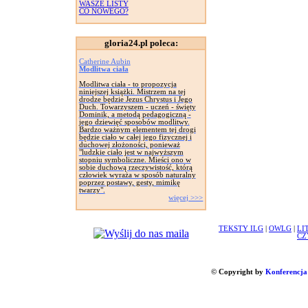
WASZE LISTY
CO NOWEGO?
gloria24.pl poleca:
Catherine Aubin
Modlitwa ciała
Modlitwa ciała - to propozycja
niniejszej książki. Mistrzem na tej
drodze będzie Jezus Chrystus i Jego
Duch. Towarzyszem - uczeń - święty
Dominik, a metodą pedagogiczną -
jego dziewięć sposobów modlitwy.
Bardzo ważnym elementem tej drogi
będzie ciało w całej jego fizycznej i
duchowej złożoności, ponieważ
"ludzkie ciało jest w najwyższym
stopniu symboliczne. Mieści ono w
sobie duchową rzeczywistość, którą
człowiek wyraża w sposób naturalny
poprzez postawy, gesty, mimikę
twarzy".
więcej >>>
TEKSTY ILG
|
OWLG
|
LI
CZ
© Copyright by
Konferencja 