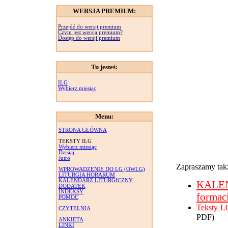
WERSJA PREMIUM:
Przejdź do wersji premium
Czym jest wersja premium?
Dostęp do wersji premium
Tu jesteś:
ILG
Wybierz miesiąc
Menu:
STRONA GŁÓWNA
TEKSTY ILG
Wybierz miesiąc
Dzisiaj
Jutro
Zapraszamy takż
WPROWADZENIE DO LG (OWLG)
LITURGIA HORARUM
KALENDARZ LITURGICZNY
KALE
DODATEK
INDEKSY
formac
POMOC
Teksty L
CZYTELNIA
PDF)
ANKIETA
LINKI