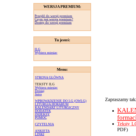
WERSJA PREMIUM:
Przejdź do wersji premium
Czym jest wersja premium?
Dostęp do wersji premium
Tu jesteś:
ILG
Wybierz miesiąc
Menu:
STRONA GŁÓWNA
TEKSTY ILG
Wybierz miesiąc
Dzisiaj
Jutro
Zapraszamy takż
WPROWADZENIE DO LG (OWLG)
LITURGIA HORARUM
KALENDARZ LITURGICZNY
KALE
DODATEK
INDEKSY
formac
POMOC
Teksty L
CZYTELNIA
PDF)
ANKIETA
LINKI