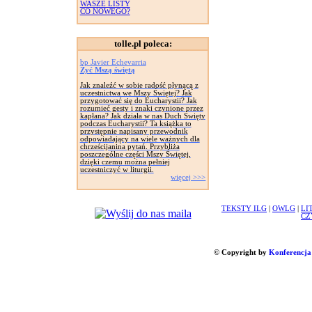
WASZE LISTY
CO NOWEGO?
tolle.pl poleca:
bp Javier Echevarria
Żyć Mszą świętą
Jak znaleźć w sobie radość płynącą z
uczestnictwa we Mszy Świętej? Jak
przygotować się do Eucharystii? Jak
rozumieć gesty i znaki czynione przez
kapłana? Jak działa w nas Duch Święty
podczas Eucharystii? Ta książka to
przystępnie napisany przewodnik
odpowiadający na wiele ważnych dla
chrześcijanina pytań. Przybliża
poszczególne części Mszy Świętej,
dzięki czemu można pełniej
uczestniczyć w liturgii.
więcej >>>
TEKSTY ILG
|
OWLG
|
LI
CZ
© Copyright by
Konferencja 