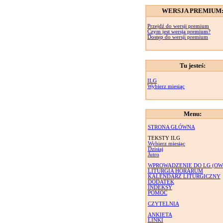
WERSJA PREMIUM
Przejdź do wersji premium
Czym jest wersja premium?
Dostęp do wersji premium
Tu jesteś:
ILG
Wybierz miesiąc
Menu:
STRONA GŁÓWNA
TEKSTY ILG
Wybierz miesiąc
Dzisiaj
Jutro
WPROWADZENIE DO LG (OW
LITURGIA HORARUM
KALENDARZ LITURGICZNY
DODATEK
INDEKSY
POMOC
CZYTELNIA
ANKIETA
LINKI