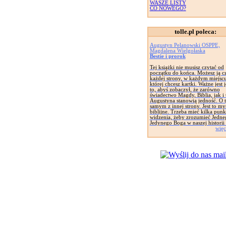
WASZE LISTY
CO NOWEGO?
tolle.pl poleca:
Augustyn Pelanowski OSPPE,
Magdalena Wielgołaska
Bestie i prorok
Tej książki nie musisz czytać od
początku do końca. Możesz ją cz
każdej strony, w każdym miejsc
której chcesz kartki. Ważne jest 
to, abyś zobaczył, że zarówno
świadectwo Magdy, Biblia, jak i 
Augustyna stanowią jedność. O 
samym z innej strony. Jest to my
biblijne. Trzeba mieć kilka pun
widzenia, żeby zrozumieć Jedne
Jedynego Boga w naszej historii 
więc