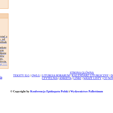
ytać z
u, od
jednak
teksty
tym
ślenie
któw
go,
życia.
ej >>>
STRONA GŁÓWNA
TEKSTY ILG
|
OWLG
|
LITURGIA HORARUM
|
KALENDARZ LITURGICZNY
|
D
CZYTELNIA
|
ANKIETA
|
LINKI
|
WASZE LISTY
|
CO NO
© Copyright by
Konferencja Episkopatu Polski
i
Wydawnictwo Pallottinum