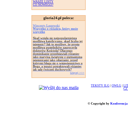
WASZE LISTY
CO NOWEGO?
gloria24.pl poleca:
Wincenty Łaszewski
Wszystko o różańcu, który może
wszystko
Skąd wzięła się najpopularniejsza
modlitwa katolicyzmu, skąd liczba jej
tajemnic? Jak to możliwe, że prosta
modlitwa pustelników zauroczyła
doktorów Kościoła? Dlaczego
dominikanie przedstawiali różaniec
jako maryjną świątynię z piętnastoma
tajemnicami jako ołtarzami, przed
którymi błaga się o wstawiennictwo u
Boga, a jezuici potraktowali różaniec
jak salę ćwiczeń duchowych?
więcej >>>
TEKSTY ILG
|
OWLG
|
LI
CZ
© Copyright by
Konferencja 