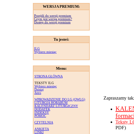
WERSJA PREMIUM:
Przejdź do wersji premium
Czym jest wersja premium?
Dostęp do wersji premium
Tu jesteś:
ILG
Wybierz miesiąc
Menu:
STRONA GŁÓWNA
TEKSTY ILG
Wybierz miesiąc
Dzisiaj
Jutro
Zapraszamy takż
WPROWADZENIE DO LG (OWLG)
LITURGIA HORARUM
KALENDARZ LITURGICZNY
KALE
DODATEK
INDEKSY
formac
POMOC
Teksty L
CZYTELNIA
PDF)
ANKIETA
LINKI