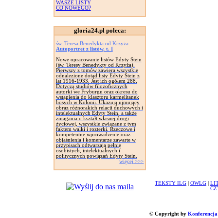
WASZE LISTY
CO NOWEGO?
gloria24.pl poleca:
św. Teresa Benedykta od Krzyża
Autoportret z listów, t. I
Nowe opracowanie listów Edyty Stein
(św. Teresy Benedykty od Krzyża).
Pierwszy z tomów zawiera wszystkie
odnalezione dotąd listy Edyty Stein z
lat 1916-1933. Jest ich ogółem 288.
Dotyczą studiów filozoficznych
autorki we Fryburgu oraz okresu do
wstąpienia do klasztoru karmelitanek
bosych w Kolonii. Ukazują ujmujący
obraz różnorakich relacji duchowych i
intelektualnych Edyty Stein, a także
zmagania o kształt własnej drogi
życiowej, wszystkie związane z tym
faktem walki i rozterki. Rzeczowe i
kompetentne wprowadzenie oraz
objaśnienia i komentarze zawarte w
przypisach odtwarzają pełnię
osobistych, intelektualnych i
politycznych powiązań Edyty Stein.
więcej >>>
TEKSTY ILG
|
OWLG
|
LI
CZ
© Copyright by
Konferencja 