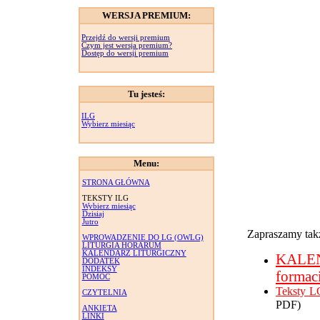
WERSJA PREMIUM:
Przejdź do wersji premium
Czym jest wersja premium?
Dostęp do wersji premium
Tu jesteś:
ILG
Wybierz miesiąc
Menu:
STRONA GŁÓWNA
TEKSTY ILG
Wybierz miesiąc
Dzisiaj
Jutro
Zapraszamy takż
WPROWADZENIE DO LG (OWLG)
LITURGIA HORARUM
KALENDARZ LITURGICZNY
KALE
DODATEK
INDEKSY
formac
POMOC
Teksty L
CZYTELNIA
PDF)
ANKIETA
LINKI