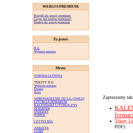
WERSJA PREMIUM:
Przejdź do wersji premium
Czym jest wersja premium?
Dostęp do wersji premium
Tu jesteś:
ILG
Wybierz miesiąc
Menu:
STRONA GŁÓWNA
TEKSTY ILG
Wybierz miesiąc
Dzisiaj
Jutro
Zapraszamy takż
WPROWADZENIE DO LG (OWLG)
LITURGIA HORARUM
KALENDARZ LITURGICZNY
KALE
DODATEK
INDEKSY
formac
POMOC
Teksty L
CZYTELNIA
PDF)
ANKIETA
LINKI