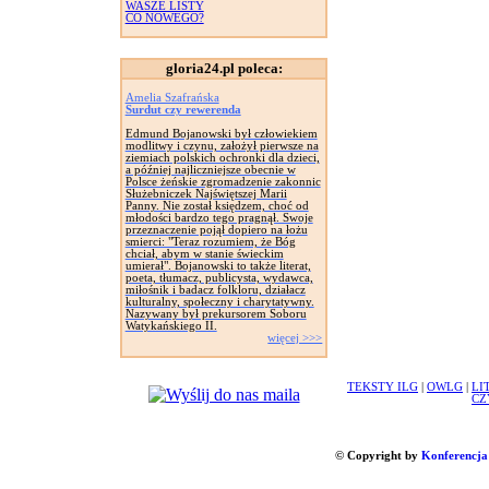
WASZE LISTY
CO NOWEGO?
gloria24.pl poleca:
Amelia Szafrańska
Surdut czy rewerenda
Edmund Bojanowski był człowiekiem
modlitwy i czynu, założył pierwsze na
ziemiach polskich ochronki dla dzieci,
a później najliczniejsze obecnie w
Polsce żeńskie zgromadzenie zakonnic
Służebniczek Najświętszej Marii
Panny. Nie został księdzem, choć od
młodości bardzo tego pragnął. Swoje
przeznaczenie pojął dopiero na łożu
smierci: "Teraz rozumiem, że Bóg
chciał, abym w stanie świeckim
umierał". Bojanowski to także literat,
poeta, tłumacz, publicysta, wydawca,
miłośnik i badacz folkloru, działacz
kulturalny, społeczny i charytatywny.
Nazywany był prekursorem Soboru
Watykańskiego II.
więcej >>>
TEKSTY ILG
|
OWLG
|
LI
CZ
© Copyright by
Konferencja 