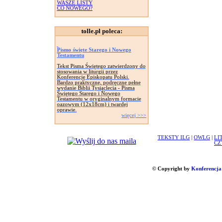
WASZE LISTY
CO NOWEGO?
tolle.pl poleca:
Pismo święte Starego i Nowego
Testamentu
Tekst Pisma Świętego zatwierdzony do
stosowania w liturgii przez
Konferencję Episkopatu Polski.
Bardzo praktyczne, podręczne pełne
wydanie Biblii Tysiąclecia - Pisma
Świętego Starego i Nowego
Testamentu w oryginalnym formacie
oazowym (12x18cm) i twardej
oprawie.
więcej >>>
TEKSTY ILG
|
OWLG
|
LI
CZ
© Copyright by
Konferencja 