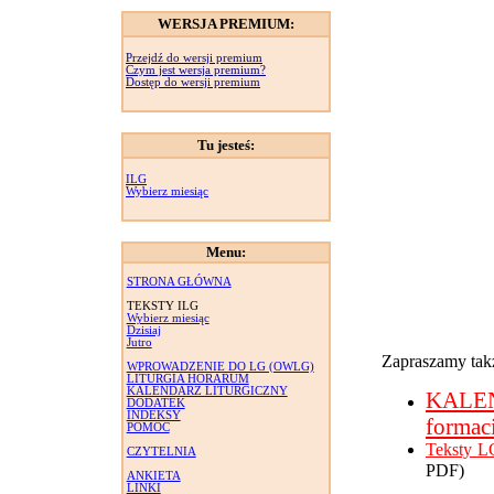
WERSJA PREMIUM:
Przejdź do wersji premium
Czym jest wersja premium?
Dostęp do wersji premium
Tu jesteś:
ILG
Wybierz miesiąc
Menu:
STRONA GŁÓWNA
TEKSTY ILG
Wybierz miesiąc
Dzisiaj
Jutro
Zapraszamy takż
WPROWADZENIE DO LG (OWLG)
LITURGIA HORARUM
KALENDARZ LITURGICZNY
KALE
DODATEK
INDEKSY
formac
POMOC
Teksty L
CZYTELNIA
PDF)
ANKIETA
LINKI