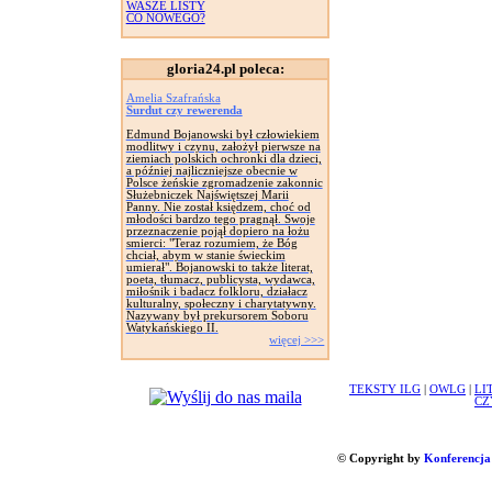
WASZE LISTY
CO NOWEGO?
gloria24.pl poleca:
Amelia Szafrańska
Surdut czy rewerenda
Edmund Bojanowski był człowiekiem
modlitwy i czynu, założył pierwsze na
ziemiach polskich ochronki dla dzieci,
a później najliczniejsze obecnie w
Polsce żeńskie zgromadzenie zakonnic
Służebniczek Najświętszej Marii
Panny. Nie został księdzem, choć od
młodości bardzo tego pragnął. Swoje
przeznaczenie pojął dopiero na łożu
smierci: "Teraz rozumiem, że Bóg
chciał, abym w stanie świeckim
umierał". Bojanowski to także literat,
poeta, tłumacz, publicysta, wydawca,
miłośnik i badacz folkloru, działacz
kulturalny, społeczny i charytatywny.
Nazywany był prekursorem Soboru
Watykańskiego II.
więcej >>>
TEKSTY ILG
|
OWLG
|
LI
CZ
© Copyright by
Konferencja 