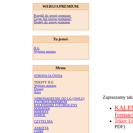
WERSJA PREMIUM:
Przejdź do wersji premium
Czym jest wersja premium?
Dostęp do wersji premium
Tu jesteś:
ILG
Wybierz miesiąc
Menu:
STRONA GŁÓWNA
TEKSTY ILG
Wybierz miesiąc
Dzisiaj
Jutro
Zapraszamy takż
WPROWADZENIE DO LG (OWLG)
LITURGIA HORARUM
KALENDARZ LITURGICZNY
KALE
DODATEK
INDEKSY
formac
POMOC
Teksty L
CZYTELNIA
PDF)
ANKIETA
LINKI