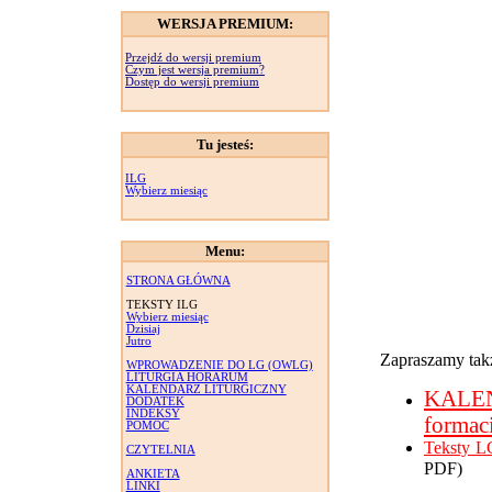
WERSJA PREMIUM:
Przejdź do wersji premium
Czym jest wersja premium?
Dostęp do wersji premium
Tu jesteś:
ILG
Wybierz miesiąc
Menu:
STRONA GŁÓWNA
TEKSTY ILG
Wybierz miesiąc
Dzisiaj
Jutro
Zapraszamy takż
WPROWADZENIE DO LG (OWLG)
LITURGIA HORARUM
KALENDARZ LITURGICZNY
KALE
DODATEK
INDEKSY
formac
POMOC
Teksty L
CZYTELNIA
PDF)
ANKIETA
LINKI