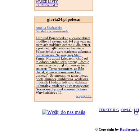
WASZE LISTY
CO NOWEGO?
gloria24.pl poleca:
Amelia Szafrańska
Surdut czy rewerenda
Edmund Bojanowski był człowiekiem
modlitwy i czynu, założył pierwsze na
ziemiach polskich ochronki dla dzieci,
a później najliczniejsze obecnie w
Polsce żeńskie zgromadzenie zakonnic
Służebniczek Najświętszej Marii
Panny. Nie został księdzem, choć od
młodości bardzo tego pragnął. Swoje
przeznaczenie pojął dopiero na łożu
smierci: "Teraz rozumiem, że Bóg
chciał, abym w stanie świeckim
umierał". Bojanowski to także literat,
poeta, tłumacz, publicysta, wydawca,
miłośnik i badacz folkloru, działacz
kulturalny, społeczny i charytatywny.
Nazywany był prekursorem Soboru
Watykańskiego II.
więcej >>>
TEKSTY ILG
|
OWLG
|
LI
CZ
© Copyright by
Konferencja 