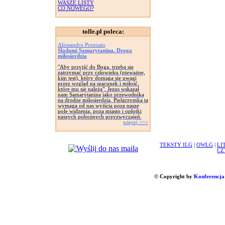
WASZE LISTY
CO NOWEGO?
tolle.pl poleca:
Alessandro Pronzato
Śladami Samarytanina. Droga
miłosierdzia
"Aby przyjść do Boga, trzeba się
zatrzymać przy człowieku (nieważne,
kim jest), który domaga się uwagi
przez wzgląd na szacunek i miłość,
które mu się należą". Jezus wskazał
nam Samarytanina jako przewodnika
na drodze miłosierdzia. Pielgrzymka ta
wymaga od nas wyjścia poza nasze
pole widzenia, poza miasto i opłotki
naszych pobożnych przyzwyczajeń.
więcej >>>
TEKSTY ILG
|
OWLG
|
LI
CZ
© Copyright by
Konferencja 