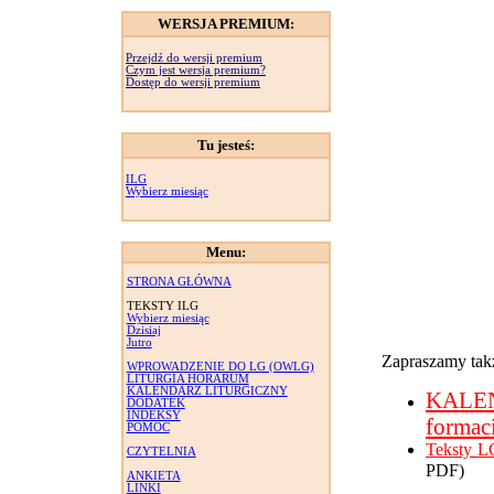
WERSJA PREMIUM:
Przejdź do wersji premium
Czym jest wersja premium?
Dostęp do wersji premium
Tu jesteś:
ILG
Wybierz miesiąc
Menu:
STRONA GŁÓWNA
TEKSTY ILG
Wybierz miesiąc
Dzisiaj
Jutro
Zapraszamy takż
WPROWADZENIE DO LG (OWLG)
LITURGIA HORARUM
KALENDARZ LITURGICZNY
KALE
DODATEK
INDEKSY
formac
POMOC
Teksty L
CZYTELNIA
PDF)
ANKIETA
LINKI