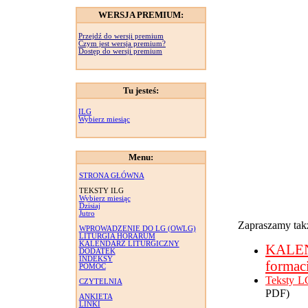
WERSJA PREMIUM:
Przejdź do wersji premium
Czym jest wersja premium?
Dostęp do wersji premium
Tu jesteś:
ILG
Wybierz miesiąc
Menu:
STRONA GŁÓWNA
TEKSTY ILG
Wybierz miesiąc
Dzisiaj
Jutro
Zapraszamy takż
WPROWADZENIE DO LG (OWLG)
LITURGIA HORARUM
KALENDARZ LITURGICZNY
KALE
DODATEK
INDEKSY
formac
POMOC
Teksty L
CZYTELNIA
PDF)
ANKIETA
LINKI