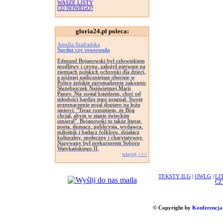
WASZE LISTY
CO NOWEGO?
gloria24.pl poleca:
Amelia Szafrańska
Surdut czy rewerenda
Edmund Bojanowski był człowiekiem
modlitwy i czynu, założył pierwsze na
ziemiach polskich ochronki dla dzieci,
a później najliczniejsze obecnie w
Polsce żeńskie zgromadzenie zakonnic
Służebniczek Najświętszej Marii
Panny. Nie został księdzem, choć od
młodości bardzo tego pragnął. Swoje
przeznaczenie pojął dopiero na łożu
smierci: "Teraz rozumiem, że Bóg
chciał, abym w stanie świeckim
umierał". Bojanowski to także literat,
poeta, tłumacz, publicysta, wydawca,
miłośnik i badacz folkloru, działacz
kulturalny, społeczny i charytatywny.
Nazywany był prekursorem Soboru
Watykańskiego II.
więcej >>>
TEKSTY ILG
|
OWLG
|
LI
CZ
© Copyright by
Konferencja 