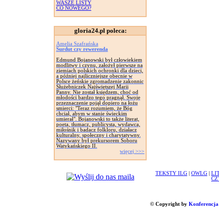
WASZE LISTY
CO NOWEGO?
gloria24.pl poleca:
Amelia Szafrańska
Surdut czy rewerenda
Edmund Bojanowski był człowiekiem
modlitwy i czynu, założył pierwsze na
ziemiach polskich ochronki dla dzieci,
a później najliczniejsze obecnie w
Polsce żeńskie zgromadzenie zakonnic
Służebniczek Najświętszej Marii
Panny. Nie został księdzem, choć od
młodości bardzo tego pragnął. Swoje
przeznaczenie pojął dopiero na łożu
smierci: "Teraz rozumiem, że Bóg
chciał, abym w stanie świeckim
umierał". Bojanowski to także literat,
poeta, tłumacz, publicysta, wydawca,
miłośnik i badacz folkloru, działacz
kulturalny, społeczny i charytatywny.
Nazywany był prekursorem Soboru
Watykańskiego II.
więcej >>>
TEKSTY ILG
|
OWLG
|
LI
CZ
© Copyright by
Konferencja 