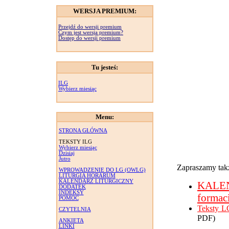
WERSJA PREMIUM:
Przejdź do wersji premium
Czym jest wersja premium?
Dostęp do wersji premium
Tu jesteś:
ILG
Wybierz miesiąc
Menu:
STRONA GŁÓWNA
TEKSTY ILG
Wybierz miesiąc
Dzisiaj
Jutro
Zapraszamy takż
WPROWADZENIE DO LG (OWLG)
LITURGIA HORARUM
KALENDARZ LITURGICZNY
KALE
DODATEK
INDEKSY
formac
POMOC
Teksty L
CZYTELNIA
PDF)
ANKIETA
LINKI