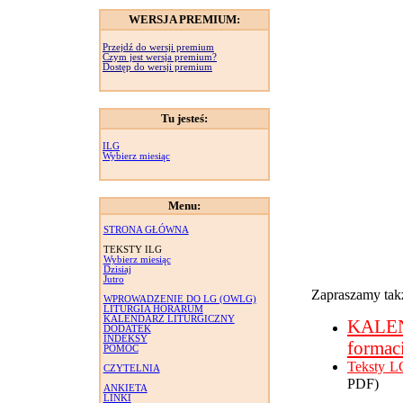
WERSJA PREMIUM:
Przejdź do wersji premium
Czym jest wersja premium?
Dostęp do wersji premium
Tu jesteś:
ILG
Wybierz miesiąc
Menu:
STRONA GŁÓWNA
TEKSTY ILG
Wybierz miesiąc
Dzisiaj
Jutro
Zapraszamy takż
WPROWADZENIE DO LG (OWLG)
LITURGIA HORARUM
KALENDARZ LITURGICZNY
KALE
DODATEK
INDEKSY
formac
POMOC
Teksty L
CZYTELNIA
PDF)
ANKIETA
LINKI