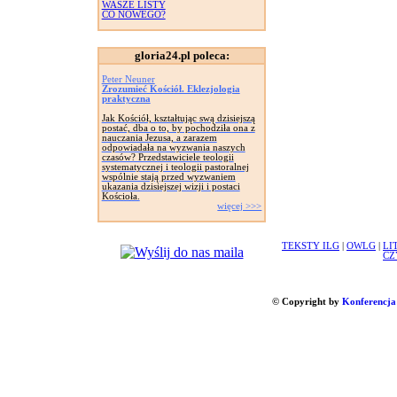
WASZE LISTY
CO NOWEGO?
gloria24.pl poleca:
Peter Neuner
Zrozumieć Kościół. Eklezjologia
praktyczna
Jak Kościół, kształtując swą dzisiejszą
postać, dba o to, by pochodziła ona z
nauczania Jezusa, a zarazem
odpowiadała na wyzwania naszych
czasów? Przedstawiciele teologii
systematycznej i teologii pastoralnej
wspólnie stają przed wyzwaniem
ukazania dzisiejszej wizji i postaci
Kościoła.
więcej >>>
TEKSTY ILG
|
OWLG
|
LI
CZ
© Copyright by
Konferencja 