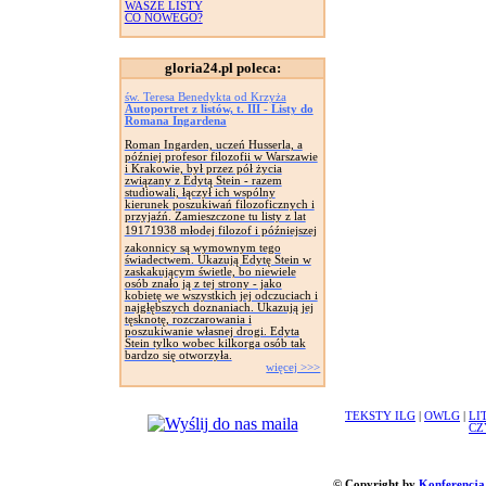
WASZE LISTY
CO NOWEGO?
gloria24.pl poleca:
św. Teresa Benedykta od Krzyża
Autoportret z listów, t. III - Listy do
Romana Ingardena
Roman Ingarden, uczeń Husserla, a
później profesor filozofii w Warszawie
i Krakowie, był przez pół życia
związany z Edytą Stein - razem
studiowali, łączył ich wspólny
kierunek poszukiwań filozoficznych i
przyjaźń. Zamieszczone tu listy z lat
19171938 młodej filozof i późniejszej
zakonnicy są wymownym tego
świadectwem. Ukazują Edytę Stein w
zaskakującym świetle, bo niewiele
osób znało ją z tej strony - jako
kobietę we wszystkich jej odczuciach i
najgłębszych doznaniach. Ukazują jej
tęsknotę, rozczarowania i
poszukiwanie własnej drogi. Edyta
Stein tylko wobec kilkorga osób tak
bardzo się otworzyła.
więcej >>>
TEKSTY ILG
|
OWLG
|
LI
CZ
© Copyright by
Konferencja 