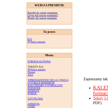
WERSJA PREMIUM:
Przejdź do wersji premium
Czym jest wersja premium?
Dostęp do wersji premium
Tu jesteś:
ILG
Wybierz miesiąc
Menu:
STRONA GŁÓWNA
TEKSTY ILG
Wybierz miesiąc
Dzisiaj
Jutro
Zapraszamy takż
WPROWADZENIE DO LG (OWLG)
LITURGIA HORARUM
KALENDARZ LITURGICZNY
KALE
DODATEK
INDEKSY
formac
POMOC
Teksty L
CZYTELNIA
PDF)
ANKIETA
LINKI