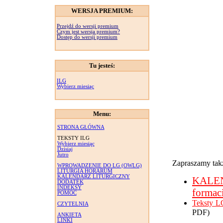
WERSJA PREMIUM:
Przejdź do wersji premium
Czym jest wersja premium?
Dostęp do wersji premium
Tu jesteś:
ILG
Wybierz miesiąc
Menu:
STRONA GŁÓWNA
TEKSTY ILG
Wybierz miesiąc
Dzisiaj
Jutro
Zapraszamy takż
WPROWADZENIE DO LG (OWLG)
LITURGIA HORARUM
KALENDARZ LITURGICZNY
KALE
DODATEK
INDEKSY
formac
POMOC
Teksty L
CZYTELNIA
PDF)
ANKIETA
LINKI