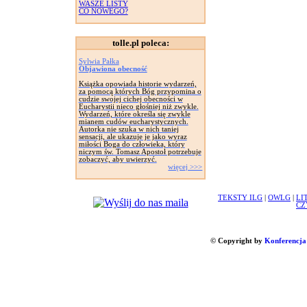
WASZE LISTY
CO NOWEGO?
tolle.pl poleca:
Sylwia Pałka
Objawiona obecność
Książka opowiada historie wydarzeń,
za pomocą których Bóg przypomina o
cudzie swojej cichej obecności w
Eucharystii nieco głośniej niż zwykle.
Wydarzeń, które określa się zwykle
mianem cudów eucharystycznych.
Autorka nie szuka w nich taniej
sensacji, ale ukazuje je jako wyraz
miłości Boga do człowieka, który
niczym św. Tomasz Apostoł potrzebuje
zobaczyć, aby uwierzyć.
więcej >>>
TEKSTY ILG
|
OWLG
|
LI
CZ
© Copyright by
Konferencja 