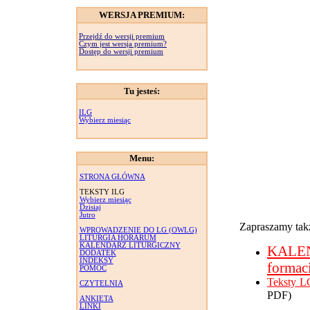
WERSJA PREMIUM:
Przejdź do wersji premium
Czym jest wersja premium?
Dostęp do wersji premium
Tu jesteś:
ILG
Wybierz miesiąc
Menu:
STRONA GŁÓWNA
TEKSTY ILG
Wybierz miesiąc
Dzisiaj
Jutro
Zapraszamy takż
WPROWADZENIE DO LG (OWLG)
LITURGIA HORARUM
KALENDARZ LITURGICZNY
KALE
DODATEK
INDEKSY
formac
POMOC
Teksty L
CZYTELNIA
PDF)
ANKIETA
LINKI