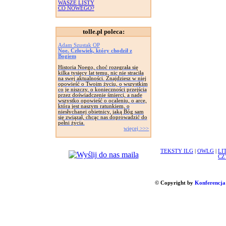
WASZE LISTY
CO NOWEGO?
tolle.pl poleca:
Adam Szustak OP
Noe. Człowiek, który chodził z
Bogiem
Historia Noego, choć rozegrała się
kilka tysięcy lat temu, nic nie straciła
na swej aktualności. Znajdziesz w niej
opowieść o Twoim życiu, o wszystkim
co je niszczy, o konieczności przejścia
przez doświadczenie śmierci, a nade
wszystko opowieść o ocaleniu, o arce,
która jest naszym ratunkiem, o
niesłychanej obietnicy, jaką Bóg sam
się związał, chcąc nas doprowadzić do
pełni życia.
więcej >>>
TEKSTY ILG
|
OWLG
|
LI
CZ
© Copyright by
Konferencja 