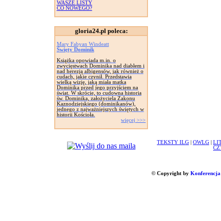
WASZE LISTY
CO NOWEGO?
gloria24.pl poleca:
Mary Fabyan Windeatt
Święty Dominik
Książka opowiada m.in. o
zwycięstwach Dominika nad diabłem i
nad herezją albigensów, jak również o
cudach, jakie czynił. Przedstawia
wielką wizję, jaką miała matka
Dominika przed jego przyjściem na
świat. W skrócie, to cudowna historia
św. Dominika, założyciela Zakonu
Kaznodziejskiego (dominikanów),
jednego z najważniejszych świętych w
historii Kościoła.
więcej >>>
TEKSTY ILG
|
OWLG
|
LI
CZ
© Copyright by
Konferencja 