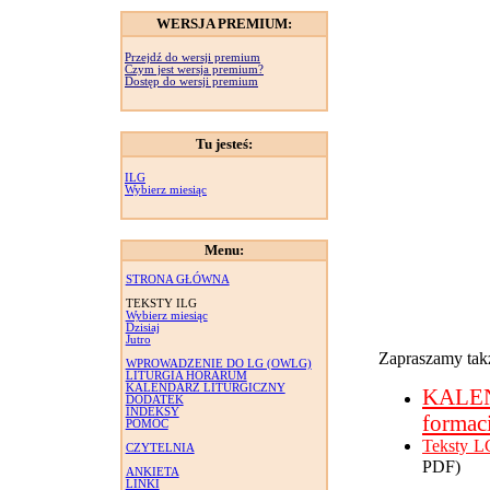
WERSJA PREMIUM:
Przejdź do wersji premium
Czym jest wersja premium?
Dostęp do wersji premium
Tu jesteś:
ILG
Wybierz miesiąc
Menu:
STRONA GŁÓWNA
TEKSTY ILG
Wybierz miesiąc
Dzisiaj
Jutro
Zapraszamy takż
WPROWADZENIE DO LG (OWLG)
LITURGIA HORARUM
KALENDARZ LITURGICZNY
KALE
DODATEK
INDEKSY
formac
POMOC
Teksty L
CZYTELNIA
PDF)
ANKIETA
LINKI