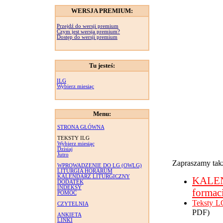
WERSJA PREMIUM:
Przejdź do wersji premium
Czym jest wersja premium?
Dostęp do wersji premium
Tu jesteś:
ILG
Wybierz miesiąc
Menu:
STRONA GŁÓWNA
TEKSTY ILG
Wybierz miesiąc
Dzisiaj
Jutro
Zapraszamy takż
WPROWADZENIE DO LG (OWLG)
LITURGIA HORARUM
KALENDARZ LITURGICZNY
KALE
DODATEK
INDEKSY
formac
POMOC
Teksty L
CZYTELNIA
PDF)
ANKIETA
LINKI