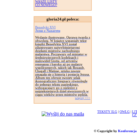
WASZE LISTY
CO NOWEGO?
gloria24.pl poleca:
Benedykt XVI
Jezus z Nazaretu
Wydanie ilustrowane. Oprawa twarda z
obwolutą. W książce wspaniały tekst
książki Benedykta XVI został
zilustrowany najwybitniejszymi
dziełami mistrzów zachodniego
malarstwa. Począwszy od miniatur w
średniowiecznych kodeksach i
malowideł Giotta, od artystów
renesansu i baroku aż po malarzy
współczesnych, takich jak Rouault,
Chagall i Matisse, sztuka zawsze
zmagała się z historią i postacią Jezusa.
Album ten oferuje swoisty szlak
ikonograficzny biegnący równolegle
do pełnego tekstu papieskiego,
wzbogacający go o niektóre z
najpiękniejszych dzieł stworzonych w
ciągu wieków przez mistrzów pędzla.
więcej >>>
TEKSTY ILG
|
OWLG
|
LI
CZ
© Copyright by
Konferencja 