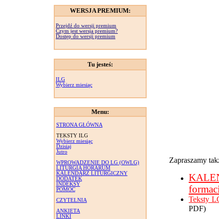
WERSJA PREMIUM:
Przejdź do wersji premium
Czym jest wersja premium?
Dostęp do wersji premium
Tu jesteś:
ILG
Wybierz miesiąc
Menu:
STRONA GŁÓWNA
TEKSTY ILG
Wybierz miesiąc
Dzisiaj
Jutro
Zapraszamy takż
WPROWADZENIE DO LG (OWLG)
LITURGIA HORARUM
KALENDARZ LITURGICZNY
KALE
DODATEK
INDEKSY
formac
POMOC
Teksty L
CZYTELNIA
PDF)
ANKIETA
LINKI