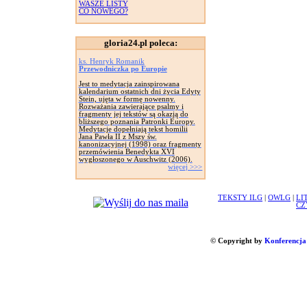
WASZE LISTY
CO NOWEGO?
gloria24.pl poleca:
ks. Henryk Romanik
Przewodniczka po Europie
Jest to medytacja zainspirowana
kalendarium ostatnich dni życia Edyty
Stein, ujęta w formę nowenny.
Rozważania zawierające psalmy i
fragmenty jej tekstów są okazją do
bliższego poznania Patronki Europy.
Medytacje dopełniają tekst homilii
Jana Pawła II z Mszy św.
kanonizacyjnej (1998) oraz fragmenty
przemówienia Benedykta XVI
wygłoszonego w Auschwitz (2006).
więcej >>>
TEKSTY ILG
|
OWLG
|
LI
CZ
© Copyright by
Konferencja 