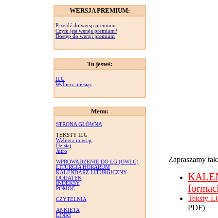
WERSJA PREMIUM:
Przejdź do wersji premium
Czym jest wersja premium?
Dostęp do wersji premium
Tu jesteś:
ILG
Wybierz miesiąc
Menu:
STRONA GŁÓWNA
TEKSTY ILG
Wybierz miesiąc
Dzisiaj
Jutro
Zapraszamy takż
WPROWADZENIE DO LG (OWLG)
LITURGIA HORARUM
KALENDARZ LITURGICZNY
KALE
DODATEK
INDEKSY
formac
POMOC
Teksty L
CZYTELNIA
PDF)
ANKIETA
LINKI