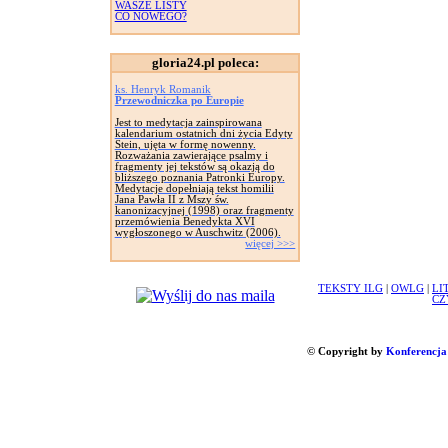
WASZE LISTY
CO NOWEGO?
gloria24.pl poleca:
ks. Henryk Romanik
Przewodniczka po Europie
Jest to medytacja zainspirowana
kalendarium ostatnich dni życia Edyty
Stein, ujęta w formę nowenny.
Rozważania zawierające psalmy i
fragmenty jej tekstów są okazją do
bliższego poznania Patronki Europy.
Medytacje dopełniają tekst homilii
Jana Pawła II z Mszy św.
kanonizacyjnej (1998) oraz fragmenty
przemówienia Benedykta XVI
wygłoszonego w Auschwitz (2006).
więcej >>>
TEKSTY ILG
|
OWLG
|
LI
CZ
© Copyright by
Konferencja 