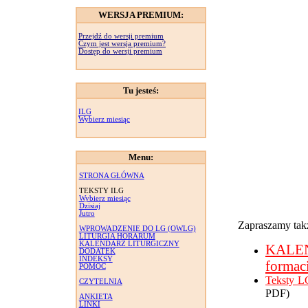
WERSJA PREMIUM:
Przejdź do wersji premium
Czym jest wersja premium?
Dostęp do wersji premium
Tu jesteś:
ILG
Wybierz miesiąc
Menu:
STRONA GŁÓWNA
TEKSTY ILG
Wybierz miesiąc
Dzisiaj
Jutro
Zapraszamy takż
WPROWADZENIE DO LG (OWLG)
LITURGIA HORARUM
KALENDARZ LITURGICZNY
KALE
DODATEK
INDEKSY
formac
POMOC
Teksty L
CZYTELNIA
PDF)
ANKIETA
LINKI