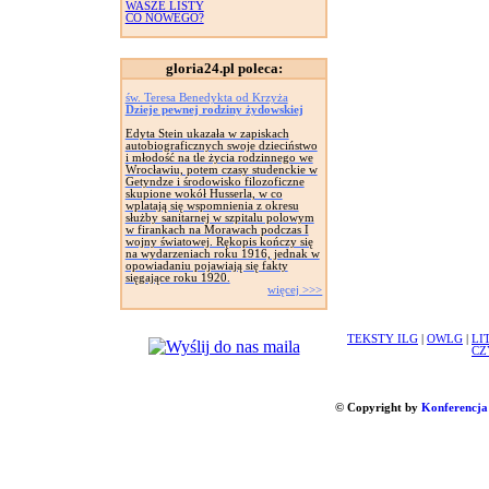
WASZE LISTY
CO NOWEGO?
gloria24.pl poleca:
św. Teresa Benedykta od Krzyża
Dzieje pewnej rodziny żydowskiej
Edyta Stein ukazała w zapiskach
autobiograficznych swoje dzieciństwo
i młodość na tle życia rodzinnego we
Wrocławiu, potem czasy studenckie w
Getyndze i środowisko filozoficzne
skupione wokół Husserla, w co
wplatają się wspomnienia z okresu
służby sanitarnej w szpitalu polowym
w firankach na Morawach podczas I
wojny światowej. Rękopis kończy się
na wydarzeniach roku 1916, jednak w
opowiadaniu pojawiają się fakty
sięgające roku 1920.
więcej >>>
TEKSTY ILG
|
OWLG
|
LI
CZ
© Copyright by
Konferencja 