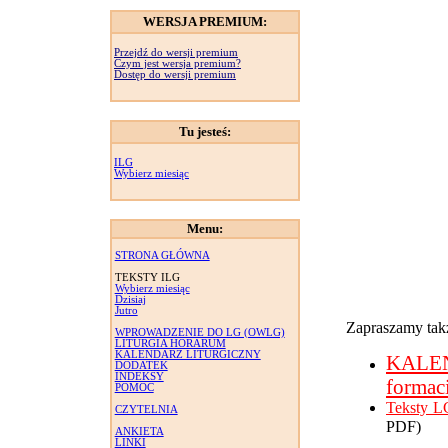
WERSJA PREMIUM:
Przejdź do wersji premium
Czym jest wersja premium?
Dostęp do wersji premium
Tu jesteś:
ILG
Wybierz miesiąc
Menu:
STRONA GŁÓWNA
TEKSTY ILG
Wybierz miesiąc
Dzisiaj
Jutro
Zapraszamy takż
WPROWADZENIE DO LG (OWLG)
LITURGIA HORARUM
KALENDARZ LITURGICZNY
KALE
DODATEK
INDEKSY
formac
POMOC
Teksty L
CZYTELNIA
PDF)
ANKIETA
LINKI