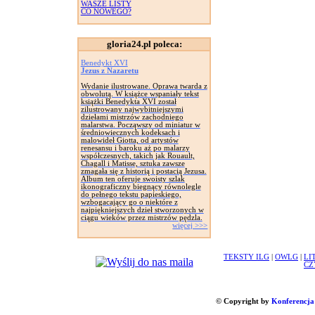
WASZE LISTY
CO NOWEGO?
gloria24.pl poleca:
Benedykt XVI
Jezus z Nazaretu
Wydanie ilustrowane. Oprawa twarda z
obwolutą. W książce wspaniały tekst
książki Benedykta XVI został
zilustrowany najwybitniejszymi
dziełami mistrzów zachodniego
malarstwa. Począwszy od miniatur w
średniowiecznych kodeksach i
malowideł Giotta, od artystów
renesansu i baroku aż po malarzy
współczesnych, takich jak Rouault,
Chagall i Matisse, sztuka zawsze
zmagała się z historią i postacią Jezusa.
Album ten oferuje swoisty szlak
ikonograficzny biegnący równolegle
do pełnego tekstu papieskiego,
wzbogacający go o niektóre z
najpiękniejszych dzieł stworzonych w
ciągu wieków przez mistrzów pędzla.
więcej >>>
TEKSTY ILG
|
OWLG
|
LI
CZ
© Copyright by
Konferencja 