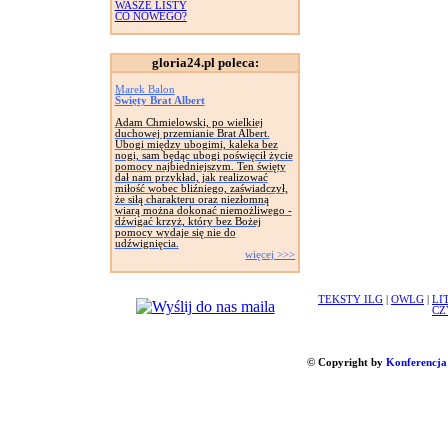
WASZE LISTY
CO NOWEGO?
gloria24.pl poleca:
Marek Balon
Święty Brat Albert
Adam Chmielowski, po wielkiej
duchowej przemianie Brat Albert.
Ubogi między ubogimi, kaleka bez
nogi, sam będąc ubogi poświęcił życie
pomocy najbiedniejszym. Ten święty
dał nam przykład, jak realizować
miłość wobec bliźniego, zaświadczył,
że siłą charakteru oraz niezłomną
wiarą można dokonać niemożliwego -
dźwigać krzyż, który bez Bożej
pomocy wydaje się nie do
udźwignięcia.
więcej >>>
TEKSTY ILG
|
OWLG
|
LI
CZ
© Copyright by
Konferencja 