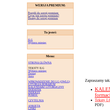
WERSJA PREMIUM:
Przejdź do wersji premium
Czym jest wersja premium?
Dostęp do wersji premium
Tu jesteś:
ILG
Wybierz miesiąc
Menu:
STRONA GŁÓWNA
TEKSTY ILG
Wybierz miesiąc
Dzisiaj
Jutro
Zapraszamy takż
WPROWADZENIE DO LG (OWLG)
LITURGIA HORARUM
KALENDARZ LITURGICZNY
KALE
DODATEK
INDEKSY
formac
POMOC
Teksty L
CZYTELNIA
PDF)
ANKIETA
LINKI