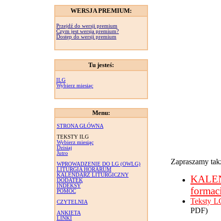
WERSJA PREMIUM:
Przejdź do wersji premium
Czym jest wersja premium?
Dostęp do wersji premium
Tu jesteś:
ILG
Wybierz miesiąc
Menu:
STRONA GŁÓWNA
TEKSTY ILG
Wybierz miesiąc
Dzisiaj
Jutro
Zapraszamy takż
WPROWADZENIE DO LG (OWLG)
LITURGIA HORARUM
KALENDARZ LITURGICZNY
KALE
DODATEK
INDEKSY
formac
POMOC
Teksty L
CZYTELNIA
PDF)
ANKIETA
LINKI