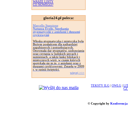
WASZE LISTY
CO NOWEGO?
gloria24.pl poleca:
Marcello Stanzione
Natuzza Evolo. Spotkania
stygmatyczki z aniołami i duszami
czyścowymi
Włoska stygmatyczka i mistyczka była
Bożym posłańcem dla najbardziej
zagubionych i potrzebujących.
Otrzymała dar stygmatów, uzdrawiania
oraz czytania w ludzkich sercach i
sumieniach, a także łaskę bilokacji i
mistycznych wizji, w czasie których
spotykała się m.in. z aniołami oraz z
duszami czyśćcowymi. Zmarła w 2009
r. w opinii świętości.
więcej >>>
TEKSTY ILG
|
OWLG
|
LI
CZ
© Copyright by
Konferencja 