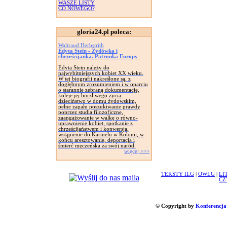
WASZE LISTY
CO NOWEGO?
gloria24.pl poleca:
Waltraud Herbstrith
Edyta Stein - Żydówka i
chrześcijanka. Patronka Europy
Edyta Stein należy do
najwybitniejszych kobiet XX wieku.
W tej biografii nakreślone są, z
dogłębnym zrozumieniem i w oparciu
o starannie zebraną dokumentację,
koleje jej burzliwego życia:
dzieciństwo w domu żydowskim,
pełne zapału poszukiwanie prawdy
poprzez studia filozoficzne,
zaangażowanie w walkę o równo-
uprawnienie kobiet, spotkanie z
chrześcijaństwem i konwersja,
wstąpienie do Karmelu w Kolonii, w
końcu aresztowanie, deportacja i
śmierć męczeńska za swój naród.
więcej >>>
TEKSTY ILG
|
OWLG
|
LI
CZ
© Copyright by
Konferencja 