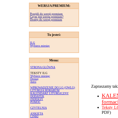
WERSJA PREMIUM:
Przejdź do wersji premium
Czym jest wersja premium?
Dostęp do wersji premium
Tu jesteś:
ILG
Wybierz miesiąc
Menu:
STRONA GŁÓWNA
TEKSTY ILG
Wybierz miesiąc
Dzisiaj
Jutro
Zapraszamy takż
WPROWADZENIE DO LG (OWLG)
LITURGIA HORARUM
KALENDARZ LITURGICZNY
KALE
DODATEK
INDEKSY
formac
POMOC
Teksty L
CZYTELNIA
PDF)
ANKIETA
LINKI