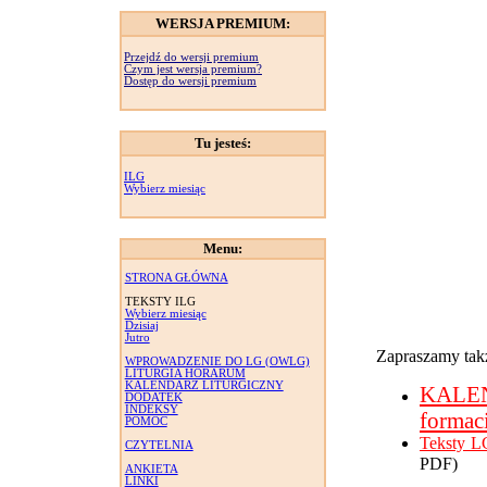
WERSJA PREMIUM:
Przejdź do wersji premium
Czym jest wersja premium?
Dostęp do wersji premium
Tu jesteś:
ILG
Wybierz miesiąc
Menu:
STRONA GŁÓWNA
TEKSTY ILG
Wybierz miesiąc
Dzisiaj
Jutro
Zapraszamy takż
WPROWADZENIE DO LG (OWLG)
LITURGIA HORARUM
KALENDARZ LITURGICZNY
KALE
DODATEK
INDEKSY
formac
POMOC
Teksty L
CZYTELNIA
PDF)
ANKIETA
LINKI