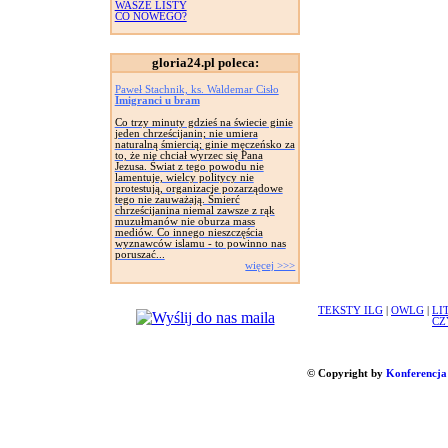
WASZE LISTY
CO NOWEGO?
gloria24.pl poleca:
Paweł Stachnik, ks. Waldemar Cisło
Imigranci u bram
Co trzy minuty gdzieś na świecie ginie
jeden chrześcijanin; nie umiera
naturalną śmiercią; ginie męczeńsko za
to, że nie chciał wyrzec się Pana
Jezusa. Świat z tego powodu nie
lamentuje, wielcy politycy nie
protestują, organizacje pozarządowe
tego nie zauważają. Śmierć
chrześcijanina niemal zawsze z rąk
muzułmanów nie oburza mass
mediów. Co innego nieszczęścia
wyznawców islamu - to powinno nas
poruszać...
więcej >>>
TEKSTY ILG
|
OWLG
|
LI
CZ
© Copyright by
Konferencja 