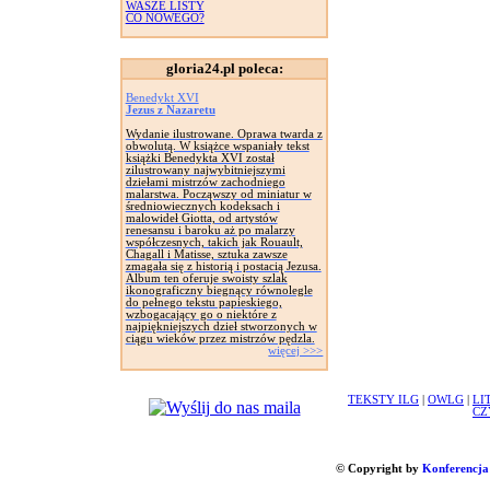
WASZE LISTY
CO NOWEGO?
gloria24.pl poleca:
Benedykt XVI
Jezus z Nazaretu
Wydanie ilustrowane. Oprawa twarda z
obwolutą. W książce wspaniały tekst
książki Benedykta XVI został
zilustrowany najwybitniejszymi
dziełami mistrzów zachodniego
malarstwa. Począwszy od miniatur w
średniowiecznych kodeksach i
malowideł Giotta, od artystów
renesansu i baroku aż po malarzy
współczesnych, takich jak Rouault,
Chagall i Matisse, sztuka zawsze
zmagała się z historią i postacią Jezusa.
Album ten oferuje swoisty szlak
ikonograficzny biegnący równolegle
do pełnego tekstu papieskiego,
wzbogacający go o niektóre z
najpiękniejszych dzieł stworzonych w
ciągu wieków przez mistrzów pędzla.
więcej >>>
TEKSTY ILG
|
OWLG
|
LI
CZ
© Copyright by
Konferencja 