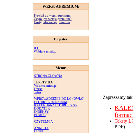
WERSJA PREMIUM:
Przejdź do wersji premium
Czym jest wersja premium?
Dostęp do wersji premium
Tu jesteś:
ILG
Wybierz miesiąc
Menu:
STRONA GŁÓWNA
TEKSTY ILG
Wybierz miesiąc
Dzisiaj
Jutro
Zapraszamy takż
WPROWADZENIE DO LG (OWLG)
LITURGIA HORARUM
KALENDARZ LITURGICZNY
KALE
DODATEK
INDEKSY
formac
POMOC
Teksty L
CZYTELNIA
PDF)
ANKIETA
LINKI