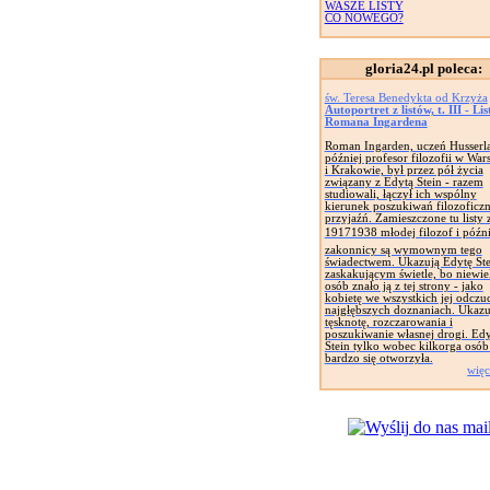
WASZE LISTY
CO NOWEGO?
gloria24.pl poleca:
św. Teresa Benedykta od Krzyża
Autoportret z listów, t. III - Li
Romana Ingardena
Roman Ingarden, uczeń Husserla
później profesor filozofii w War
i Krakowie, był przez pół życia
związany z Edytą Stein - razem
studiowali, łączył ich wspólny
kierunek poszukiwań filozoficzn
przyjaźń. Zamieszczone tu listy z
19171938 młodej filozof i późni
zakonnicy są wymownym tego
świadectwem. Ukazują Edytę St
zaskakującym świetle, bo niewie
osób znało ją z tej strony - jako
kobietę we wszystkich jej odczuc
najgłębszych doznaniach. Ukazuj
tęsknotę, rozczarowania i
poszukiwanie własnej drogi. Edy
Stein tylko wobec kilkorga osób
bardzo się otworzyła.
więc