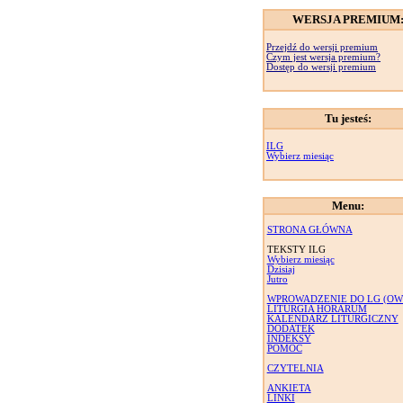
WERSJA PREMIUM
Przejdź do wersji premium
Czym jest wersja premium?
Dostęp do wersji premium
Tu jesteś:
ILG
Wybierz miesiąc
Menu:
STRONA GŁÓWNA
TEKSTY ILG
Wybierz miesiąc
Dzisiaj
Jutro
WPROWADZENIE DO LG (OW
LITURGIA HORARUM
KALENDARZ LITURGICZNY
DODATEK
INDEKSY
POMOC
CZYTELNIA
ANKIETA
LINKI