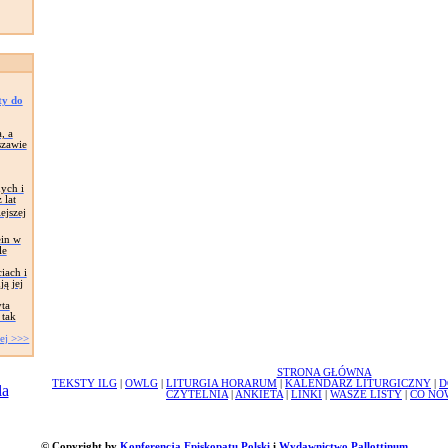
sty do
, a
szawie
ych i
 lat
ejszej
ein w
le
iach i
ą jej
ta
 tak
ej >>>
STRONA GŁÓWNA
TEKSTY ILG
|
OWLG
|
LITURGIA HORARUM
|
KALENDARZ LITURGICZNY
|
D
CZYTELNIA
|
ANKIETA
|
LINKI
|
WASZE LISTY
|
CO NO
© Copyright by
Konferencja Episkopatu Polski
i
Wydawnictwo Pallottinum