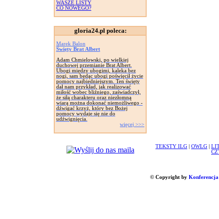
WASZE LISTY
CO NOWEGO?
gloria24.pl poleca:
Marek Balon
Święty Brat Albert
Adam Chmielowski, po wielkiej
duchowej przemianie Brat Albert.
Ubogi między ubogimi, kaleka bez
nogi, sam będąc ubogi poświęcił życie
pomocy najbiedniejszym. Ten święty
dał nam przykład, jak realizować
miłość wobec bliźniego, zaświadczył,
że siłą charakteru oraz niezłomną
wiarą można dokonać niemożliwego -
dźwigać krzyż, który bez Bożej
pomocy wydaje się nie do
udźwignięcia.
więcej >>>
TEKSTY ILG
|
OWLG
|
LI
CZ
© Copyright by
Konferencja 