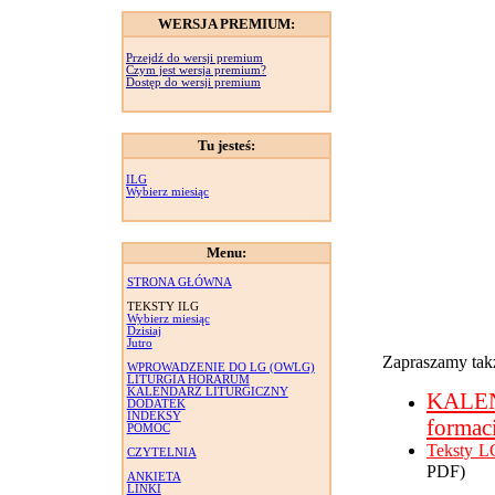
WERSJA PREMIUM:
Przejdź do wersji premium
Czym jest wersja premium?
Dostęp do wersji premium
Tu jesteś:
ILG
Wybierz miesiąc
Menu:
STRONA GŁÓWNA
TEKSTY ILG
Wybierz miesiąc
Dzisiaj
Jutro
Zapraszamy takż
WPROWADZENIE DO LG (OWLG)
LITURGIA HORARUM
KALENDARZ LITURGICZNY
KALE
DODATEK
INDEKSY
formac
POMOC
Teksty L
CZYTELNIA
PDF)
ANKIETA
LINKI