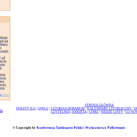
ekiem
sze na
zieci,
 w
konnic
ć od
Swoje
łożu
g
erat,
awca,
acz
ywny.
oru
ej >>>
STRONA GŁÓWNA
TEKSTY ILG
|
OWLG
|
LITURGIA HORARUM
|
KALENDARZ LITURGICZNY
|
D
CZYTELNIA
|
ANKIETA
|
LINKI
|
WASZE LISTY
|
CO NO
© Copyright by
Konferencja Episkopatu Polski
i
Wydawnictwo Pallottinum