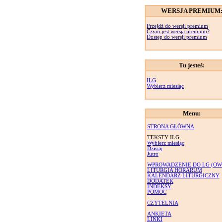
WERSJA PREMIUM
Przejdź do wersji premium
Czym jest wersja premium?
Dostęp do wersji premium
Tu jesteś:
ILG
Wybierz miesiąc
Menu:
STRONA GŁÓWNA
TEKSTY ILG
Wybierz miesiąc
Dzisiaj
Jutro
WPROWADZENIE DO LG (OW
LITURGIA HORARUM
KALENDARZ LITURGICZNY
DODATEK
INDEKSY
POMOC
CZYTELNIA
ANKIETA
LINKI