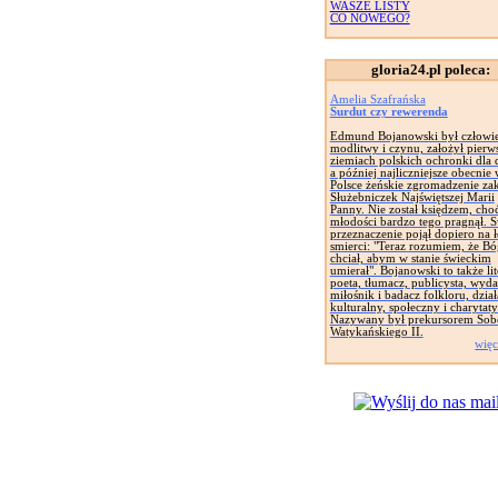
WASZE LISTY
CO NOWEGO?
gloria24.pl poleca:
Amelia Szafrańska
Surdut czy rewerenda
Edmund Bojanowski był człowi
modlitwy i czynu, założył pierw
ziemiach polskich ochronki dla d
a później najliczniejsze obecnie
Polsce żeńskie zgromadzenie za
Służebniczek Najświętszej Marii
Panny. Nie został księdzem, cho
młodości bardzo tego pragnął. 
przeznaczenie pojął dopiero na 
smierci: "Teraz rozumiem, że Bó
chciał, abym w stanie świeckim
umierał". Bojanowski to także lit
poeta, tłumacz, publicysta, wyd
miłośnik i badacz folkloru, dział
kulturalny, społeczny i charytat
Nazywany był prekursorem Sob
Watykańskiego II.
więc