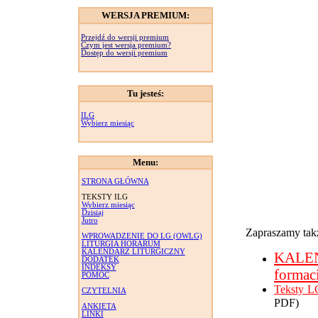
WERSJA PREMIUM:
Przejdź do wersji premium
Czym jest wersja premium?
Dostęp do wersji premium
Tu jesteś:
ILG
Wybierz miesiąc
Menu:
STRONA GŁÓWNA
TEKSTY ILG
Wybierz miesiąc
Dzisiaj
Jutro
Zapraszamy takż
WPROWADZENIE DO LG (OWLG)
LITURGIA HORARUM
KALENDARZ LITURGICZNY
KALE
DODATEK
INDEKSY
formac
POMOC
Teksty L
CZYTELNIA
PDF)
ANKIETA
LINKI