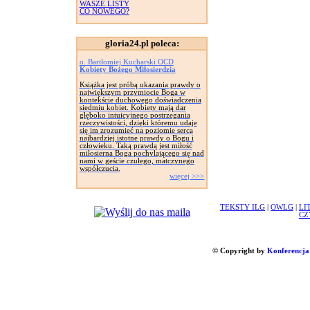
WASZE LISTY
CO NOWEGO?
gloria24.pl poleca:
o. Bartłomiej Kucharski OCD
Kobiety Bożego Miłosierdzia
Książka jest próbą ukazania prawdy o
największym przymiocie Boga w
kontekście duchowego doświadczenia
siedmiu kobiet. Kobiety mają dar
głęboko intuicyjnego postrzegania
rzeczywistości, dzięki któremu udaje
się im zrozumieć na poziomie serca
najbardziej istotne prawdy o Bogu i
człowieku. Taką prawdą jest miłość
miłosierna Boga pochylającego się nad
nami w geście czułego, matczynego
współczucia.
więcej >>>
TEKSTY ILG
|
OWLG
|
LI
CZ
© Copyright by
Konferencja 