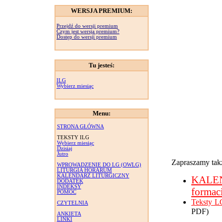
WERSJA PREMIUM:
Przejdź do wersji premium
Czym jest wersja premium?
Dostęp do wersji premium
Tu jesteś:
ILG
Wybierz miesiąc
Menu:
STRONA GŁÓWNA
TEKSTY ILG
Wybierz miesiąc
Dzisiaj
Jutro
Zapraszamy takż
WPROWADZENIE DO LG (OWLG)
LITURGIA HORARUM
KALENDARZ LITURGICZNY
KALE
DODATEK
INDEKSY
formac
POMOC
Teksty L
CZYTELNIA
PDF)
ANKIETA
LINKI