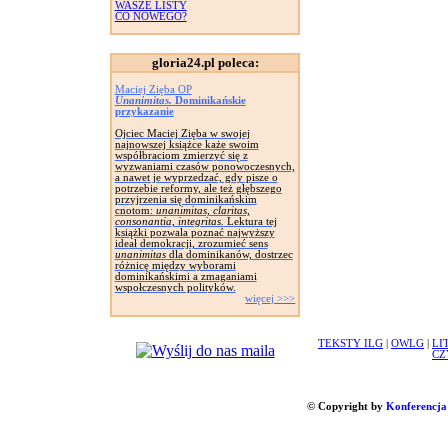
WASZE LISTY
CO NOWEGO?
gloria24.pl poleca:
Maciej Zięba OP
Unanimitas.
Dominikańskie
przykazanie
Ojciec Maciej Zięba w swojej
najnowszej książce każe swoim
współbraciom zmierzyć się z
wyzwaniami czasów ponowoczesnych,
a nawet je wyprzedzać, gdy pisze o
potrzebie reformy, ale też głębszego
przyjrzenia się dominikańskim
cnotom:
unanimitas, claritas,
consonantia, integritas.
Lektura tej
książki pozwala poznać najwyższy
ideał demokracji, zrozumieć sens
unanimitas
dla dominikanów, dostrzec
różnicę między wyborami
dominikańskimi a zmaganiami
wspołczesnych polityków.
więcej >>>
TEKSTY ILG
|
OWLG
|
LI
CZ
© Copyright by
Konferencja 