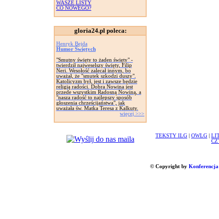
WASZE LISTY
CO NOWEGO?
gloria24.pl poleca:
Henryk Bejda
Humor Świętych
"Smutny święty to żaden święty" -
twierdził najweselszy święty, Filip
Neri. Wesołość zalecał innym, bo
uważał, że "smutek szkodzi duszy".
Katolicyzm był, jest i zawsze będzie
religią radości. Dobra Nowina jest
przede wszystkim Radosną Nowiną, a
"nasza radość to najlepszy sposób
głoszenia chrześcijaństwa", jak
uważała św. Matka Teresa z Kalkuty.
więcej >>>
TEKSTY ILG
|
OWLG
|
LI
CZ
© Copyright by
Konferencja 