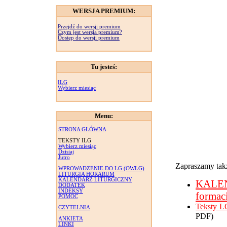
WERSJA PREMIUM:
Przejdź do wersji premium
Czym jest wersja premium?
Dostęp do wersji premium
Tu jesteś:
ILG
Wybierz miesiąc
Menu:
STRONA GŁÓWNA
TEKSTY ILG
Wybierz miesiąc
Dzisiaj
Jutro
Zapraszamy takż
WPROWADZENIE DO LG (OWLG)
LITURGIA HORARUM
KALENDARZ LITURGICZNY
KALE
DODATEK
INDEKSY
formac
POMOC
Teksty L
CZYTELNIA
PDF)
ANKIETA
LINKI