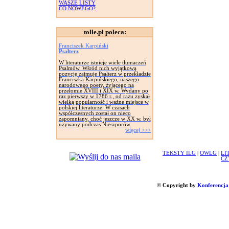
WASZE LISTY
CO NOWEGO?
tolle.pl poleca:
Franciszek Karpiński
Psałterz
W literaturze istnieje wiele tłumaczeń
Psalmów. Wśród nich wyjątkową
pozycję zajmuje Psałterz w przekładzie
Franciszka Karpińskiego, naszego
narodowego poety, żyjącego na
przełomie XVIII i XIX w. Wydany po
raz pierwszy w 1786 r., od razu zyskał
wielką popularność i ważne miejsce w
polskiej literaturze. W czasach
współczesnych został on nieco
zapomniany, choć jeszcze w XX w. był
używany podczas Nieszporów.
więcej >>>
TEKSTY ILG
|
OWLG
|
LI
CZ
© Copyright by
Konferencja 