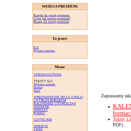
WERSJA PREMIUM:
Przejdź do wersji premium
Czym jest wersja premium?
Dostęp do wersji premium
Tu jesteś:
ILG
Wybierz miesiąc
Menu:
STRONA GŁÓWNA
TEKSTY ILG
Wybierz miesiąc
Dzisiaj
Jutro
Zapraszamy takż
WPROWADZENIE DO LG (OWLG)
LITURGIA HORARUM
KALENDARZ LITURGICZNY
KALE
DODATEK
INDEKSY
formac
POMOC
Teksty L
CZYTELNIA
PDF)
ANKIETA
LINKI