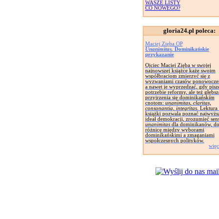
WASZE LISTY
CO NOWEGO?
gloria24.pl poleca:
Maciej Zięba OP
Unanimitas.
Dominikańskie
przykazanie
Ojciec Maciej Zięba w swojej
najnowszej książce każe swoim
współbraciom zmierzyć się z
wyzwaniami czasów ponowocze
a nawet je wyprzedzać, gdy pisz
potrzebie reformy, ale też głębs
przyjrzenia się dominikańskim
cnotom:
unanimitas, claritas,
consonantia, integritas.
Lektura 
książki pozwala poznać najwyżs
ideał demokracji, zrozumieć sen
unanimitas
dla dominikanów, do
różnicę między wyborami
dominikańskimi a zmaganiami
wspołczesnych polityków.
więc