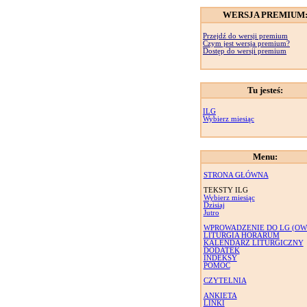
WERSJA PREMIUM
Przejdź do wersji premium
Czym jest wersja premium?
Dostęp do wersji premium
Tu jesteś:
ILG
Wybierz miesiąc
Menu:
STRONA GŁÓWNA
TEKSTY ILG
Wybierz miesiąc
Dzisiaj
Jutro
WPROWADZENIE DO LG (OW
LITURGIA HORARUM
KALENDARZ LITURGICZNY
DODATEK
INDEKSY
POMOC
CZYTELNIA
ANKIETA
LINKI