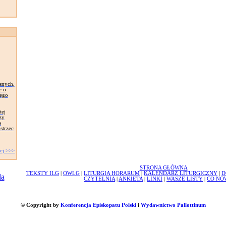
snych,
e o
zego
tej
zy
s
strzec
ej >>>
STRONA GŁÓWNA
TEKSTY ILG
|
OWLG
|
LITURGIA HORARUM
|
KALENDARZ LITURGICZNY
|
D
CZYTELNIA
|
ANKIETA
|
LINKI
|
WASZE LISTY
|
CO NO
© Copyright by
Konferencja Episkopatu Polski
i
Wydawnictwo Pallottinum