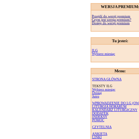
WERSJA PREMIUM
Przejdź do wersji premium
Czym jest wersja premium?
Dostęp do wersji premium
Tu jesteś:
ILG
Wybierz miesiąc
Menu:
STRONA GŁÓWNA
TEKSTY ILG
Wybierz miesiąc
Dzisiaj
Jutro
WPROWADZENIE DO LG (OW
LITURGIA HORARUM
KALENDARZ LITURGICZNY
DODATEK
INDEKSY
POMOC
CZYTELNIA
ANKIETA
LINKI