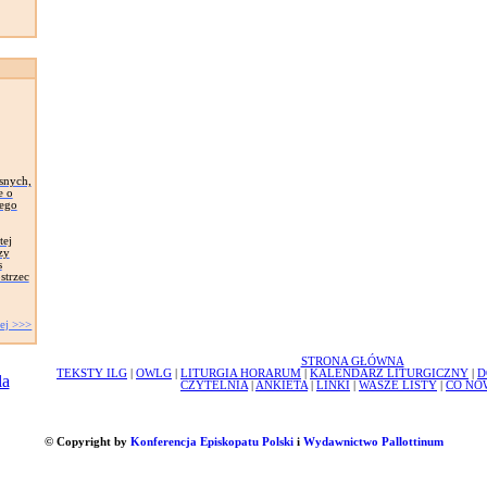
snych,
e o
zego
tej
zy
s
strzec
ej >>>
STRONA GŁÓWNA
TEKSTY ILG
|
OWLG
|
LITURGIA HORARUM
|
KALENDARZ LITURGICZNY
|
D
CZYTELNIA
|
ANKIETA
|
LINKI
|
WASZE LISTY
|
CO NO
© Copyright by
Konferencja Episkopatu Polski
i
Wydawnictwo Pallottinum