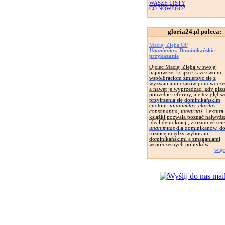
WASZE LISTY
CO NOWEGO?
gloria24.pl poleca:
Maciej Zięba OP
Unanimitas.
Dominikańskie
przykazanie
Ojciec Maciej Zięba w swojej
najnowszej książce każe swoim
współbraciom zmierzyć się z
wyzwaniami czasów ponowocze
a nawet je wyprzedzać, gdy pisz
potrzebie reformy, ale też głębs
przyjrzenia się dominikańskim
cnotom:
unanimitas, claritas,
consonantia, integritas.
Lektura 
książki pozwala poznać najwyżs
ideał demokracji, zrozumieć sen
unanimitas
dla dominikanów, do
różnicę między wyborami
dominikańskimi a zmaganiami
wspołczesnych polityków.
więc