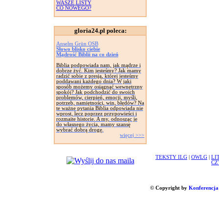
WASZE LISTY
CO NOWEGO?
gloria24.pl poleca:
Anselm Grün OSB
Słowo blisko ciebie
Mądrość Biblii na co dzień
Biblia podpowiada nam, jak mądrze i
dobrze żyć. Kim jesteśmy? Jak mamy
radzić sobie z presją, której jesteśmy
poddawani każdego dnia? W jaki
sposób możemy osiągnąć wewnętrzny
spokój? Jak podchodzić do swoich
problemów, cierpień, emocji, myśli,
potrzeb, namiętności, win, błędów? Na
te ważne pytania Biblia odpowiada nie
wprost, lecz poprzez przypowieści i
rozmaite historie. A my, odnosząc je
do własnego życia, mamy szansę
wybrać dobrą drogę.
więcej >>>
TEKSTY ILG
|
OWLG
|
LI
CZ
© Copyright by
Konferencja 