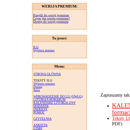
WERSJA PREMIUM:
Przejdź do wersji premium
Czym jest wersja premium?
Dostęp do wersji premium
Tu jesteś:
ILG
Wybierz miesiąc
Menu:
STRONA GŁÓWNA
TEKSTY ILG
Wybierz miesiąc
Dzisiaj
Jutro
Zapraszamy takż
WPROWADZENIE DO LG (OWLG)
LITURGIA HORARUM
KALENDARZ LITURGICZNY
KALE
DODATEK
INDEKSY
formac
POMOC
Teksty L
CZYTELNIA
PDF)
ANKIETA
LINKI