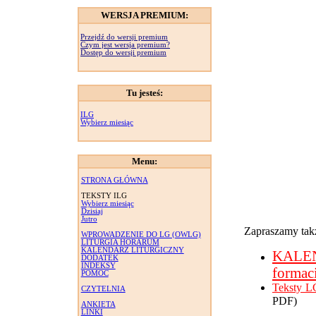
WERSJA PREMIUM:
Przejdź do wersji premium
Czym jest wersja premium?
Dostęp do wersji premium
Tu jesteś:
ILG
Wybierz miesiąc
Menu:
STRONA GŁÓWNA
TEKSTY ILG
Wybierz miesiąc
Dzisiaj
Jutro
Zapraszamy takż
WPROWADZENIE DO LG (OWLG)
LITURGIA HORARUM
KALENDARZ LITURGICZNY
KALE
DODATEK
INDEKSY
formac
POMOC
Teksty L
CZYTELNIA
PDF)
ANKIETA
LINKI