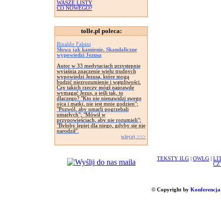
WASZE LISTY
CO NOWEGO?
tolle.pl poleca:
Rinaldo Falsini
Słowa jak kamienie. Skandaliczne
wypowiedzi Jezusa
Autor w 33 medytacjach przystępnie
wyjaśnia znaczenie wielu trudnych
wypowiedzi Jezusa, które mogą
budzić niezrozumienie i wątpliwości.
Czy takich rzeczy mógł naprawdę
wymagać Jezus, a jeśli tak, to
dlaczego? "Kto nie nienawidzi swego
ojca i matki, nie jest mnie godzien";
"Pozwól, aby umarli pogrzebali
umarłych"; "Mówił w
przypowieściach, aby nie rozumieli";
"Byłoby lepiej dla niego, gdyby się nie
narodził".
więcej >>>
TEKSTY ILG
|
OWLG
|
LI
CZ
© Copyright by
Konferencja 