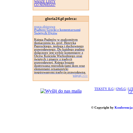
WASZE LISTY
CO NOWEGO?
gloria24.pl poleca:
praca zbiorowa
Psałterz Grecki z komentarzami
Świętych Ojców
Księga Psalmów w znakomitym
tłumaczeniu ks. prof. Henryka
Paprockiego, teologa i duchownego
prawosławnego. Do każdego psalmu
dołączony jest wybór komentarzy z
Ojców Kościoła Wschodniego oraz
świętych i pisarzy z tradycji
prawosławnej. Księga bogato
ilustrowana reprodukcjami ikon oraz
elementami ornamentyki
inspirowanymi tradycją prawosławną.
więcej >>>
TEKSTY ILG
|
OWLG
|
LI
CZ
© Copyright by
Konferencja 