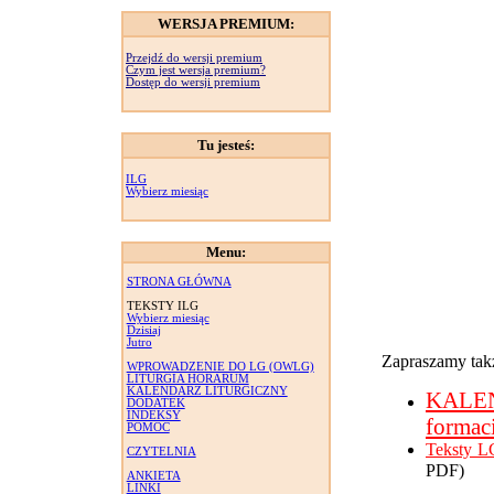
WERSJA PREMIUM:
Przejdź do wersji premium
Czym jest wersja premium?
Dostęp do wersji premium
Tu jesteś:
ILG
Wybierz miesiąc
Menu:
STRONA GŁÓWNA
TEKSTY ILG
Wybierz miesiąc
Dzisiaj
Jutro
Zapraszamy takż
WPROWADZENIE DO LG (OWLG)
LITURGIA HORARUM
KALENDARZ LITURGICZNY
KALE
DODATEK
INDEKSY
formac
POMOC
Teksty L
CZYTELNIA
PDF)
ANKIETA
LINKI