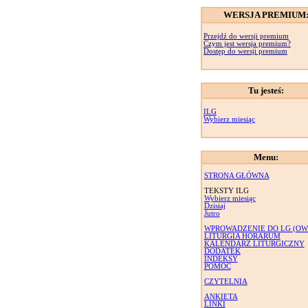
WERSJA PREMIUM
Przejdź do wersji premium
Czym jest wersja premium?
Dostęp do wersji premium
Tu jesteś:
ILG
Wybierz miesiąc
Menu:
STRONA GŁÓWNA
TEKSTY ILG
Wybierz miesiąc
Dzisiaj
Jutro
WPROWADZENIE DO LG (OW
LITURGIA HORARUM
KALENDARZ LITURGICZNY
DODATEK
INDEKSY
POMOC
CZYTELNIA
ANKIETA
LINKI