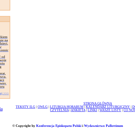
ekiem
sze na
zieci,
 w
konnic
ć od
Swoje
łożu
g
erat,
awca,
acz
ywny.
oru
ej >>>
STRONA GŁÓWNA
TEKSTY ILG
|
OWLG
|
LITURGIA HORARUM
|
KALENDARZ LITURGICZNY
|
D
CZYTELNIA
|
ANKIETA
|
LINKI
|
WASZE LISTY
|
CO NO
© Copyright by
Konferencja Episkopatu Polski
i
Wydawnictwo Pallottinum