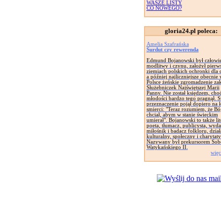
WASZE LISTY
CO NOWEGO?
gloria24.pl poleca:
Amelia Szafrańska
Surdut czy rewerenda
Edmund Bojanowski był człowi
modlitwy i czynu, założył pierw
ziemiach polskich ochronki dla d
a później najliczniejsze obecnie
Polsce żeńskie zgromadzenie za
Służebniczek Najświętszej Marii
Panny. Nie został księdzem, cho
młodości bardzo tego pragnął. 
przeznaczenie pojął dopiero na 
smierci: "Teraz rozumiem, że Bó
chciał, abym w stanie świeckim
umierał". Bojanowski to także lit
poeta, tłumacz, publicysta, wyd
miłośnik i badacz folkloru, dział
kulturalny, społeczny i charytat
Nazywany był prekursorem Sob
Watykańskiego II.
więc