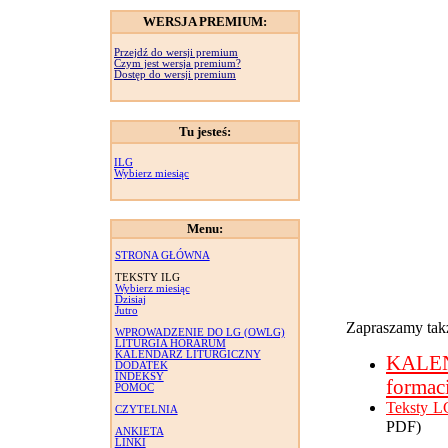
WERSJA PREMIUM:
Przejdź do wersji premium
Czym jest wersja premium?
Dostęp do wersji premium
Tu jesteś:
ILG
Wybierz miesiąc
Menu:
STRONA GŁÓWNA
TEKSTY ILG
Wybierz miesiąc
Dzisiaj
Jutro
Zapraszamy takż
WPROWADZENIE DO LG (OWLG)
LITURGIA HORARUM
KALENDARZ LITURGICZNY
KALE
DODATEK
INDEKSY
formac
POMOC
Teksty L
CZYTELNIA
PDF)
ANKIETA
LINKI