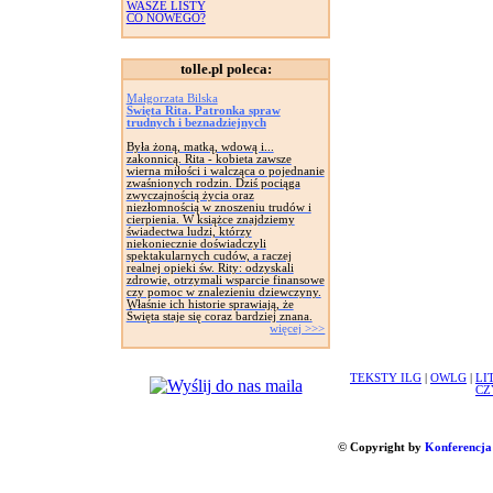
WASZE LISTY
CO NOWEGO?
tolle.pl poleca:
Małgorzata Bilska
Święta Rita. Patronka spraw
trudnych i beznadziejnych
Była żoną, matką, wdową i...
zakonnicą. Rita - kobieta zawsze
wierna miłości i walcząca o pojednanie
zwaśnionych rodzin. Dziś pociąga
zwyczajnością życia oraz
niezłomnością w znoszeniu trudów i
cierpienia. W książce znajdziemy
świadectwa ludzi, którzy
niekoniecznie doświadczyli
spektakularnych cudów, a raczej
realnej opieki św. Rity: odzyskali
zdrowie, otrzymali wsparcie finansowe
czy pomoc w znalezieniu dziewczyny.
Właśnie ich historie sprawiają, że
Święta staje się coraz bardziej znana.
więcej >>>
TEKSTY ILG
|
OWLG
|
LI
CZ
© Copyright by
Konferencja 