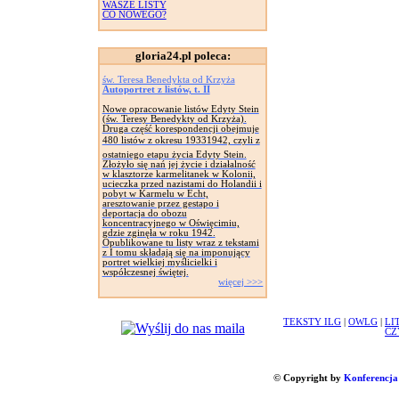
WASZE LISTY
CO NOWEGO?
gloria24.pl poleca:
św. Teresa Benedykta od Krzyża
Autoportret z listów, t. II
Nowe opracowanie listów Edyty Stein
(św. Teresy Benedykty od Krzyża).
Druga część korespondencji obejmuje
480 listów z okresu 19331942, czyli z
ostatniego etapu życia Edyty Stein.
Złożyło się nań jej życie i działalność
w klasztorze karmelitanek w Kolonii,
ucieczka przed nazistami do Holandii i
pobyt w Karmelu w Echt,
aresztowanie przez gestapo i
deportacja do obozu
koncentracyjnego w Oświęcimiu,
gdzie zginęła w roku 1942.
Opublikowane tu listy wraz z tekstami
z I tomu składają się na imponujący
portret wielkiej myślicielki i
współczesnej świętej.
więcej >>>
TEKSTY ILG
|
OWLG
|
LI
CZ
© Copyright by
Konferencja 