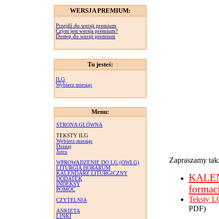
WERSJA PREMIUM:
Przejdź do wersji premium
Czym jest wersja premium?
Dostęp do wersji premium
Tu jesteś:
ILG
Wybierz miesiąc
Menu:
STRONA GŁÓWNA
TEKSTY ILG
Wybierz miesiąc
Dzisiaj
Jutro
Zapraszamy takż
WPROWADZENIE DO LG (OWLG)
LITURGIA HORARUM
KALENDARZ LITURGICZNY
KALE
DODATEK
INDEKSY
formac
POMOC
Teksty L
CZYTELNIA
PDF)
ANKIETA
LINKI