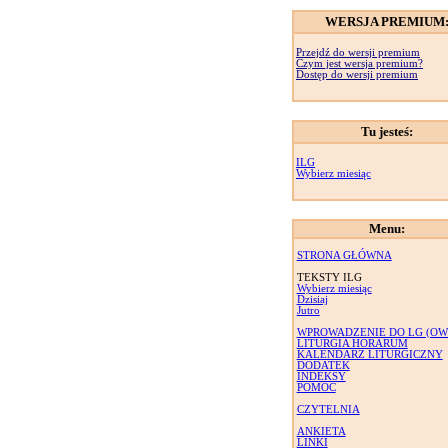
WERSJA PREMIUM
Przejdź do wersji premium
Czym jest wersja premium?
Dostęp do wersji premium
Tu jesteś:
ILG
Wybierz miesiąc
Menu:
STRONA GŁÓWNA
TEKSTY ILG
Wybierz miesiąc
Dzisiaj
Jutro
WPROWADZENIE DO LG (OW
LITURGIA HORARUM
KALENDARZ LITURGICZNY
DODATEK
INDEKSY
POMOC
CZYTELNIA
ANKIETA
LINKI