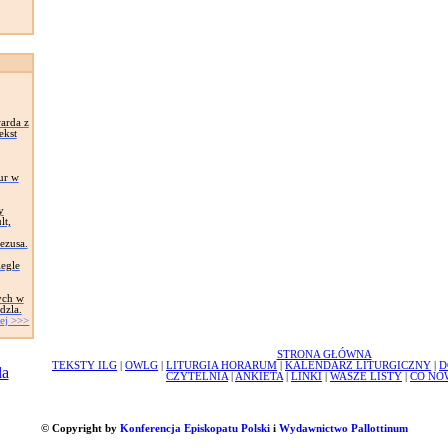
arda z
ekst
ur w
y
lt,
Jezusa.
egle
ych w
dzla.
ej >>>
STRONA GŁÓWNA
TEKSTY ILG
|
OWLG
|
LITURGIA HORARUM
|
KALENDARZ LITURGICZNY
|
D
CZYTELNIA
|
ANKIETA
|
LINKI
|
WASZE LISTY
|
CO NO
© Copyright by
Konferencja Episkopatu Polski
i
Wydawnictwo Pallottinum