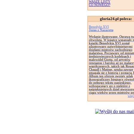
WASZE LISTY
CO NOWEGO?
gloria24.pl poleca:
Benedykt XVI
Jezus z Nazaretu
Wydanie ilustrowane. Oprawa tw
obwolutą. W książce wspaniały t
książki Benedykta XVI został
zilustrowany najwybitniejszymi
dziełami mistrzów zachodniego
malarstwa. Począwszy od miniat
średniowiecznych kodeksach i
malowideł Giotta, od artystów
renesansu i baroku aż po malarz
współczesnych, takich jak Rouau
Chagall i Matisse, sztuka zawsze
zmagała się z historią i postacią 
Album ten oferuje swoisty szlak
ikonograficzny biegnący równol
do pełnego tekstu papieskiego,
wzbogacający go o niektóre z
najpiękniejszych dzieł stworzon
ciągu wieków przez mistrzów pę
więc