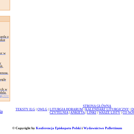
arda z
ekst
ur w
y
lt,
Jezusa.
egle
ych w
dzla.
ej >>>
STRONA GŁÓWNA
TEKSTY ILG
|
OWLG
|
LITURGIA HORARUM
|
KALENDARZ LITURGICZNY
|
D
CZYTELNIA
|
ANKIETA
|
LINKI
|
WASZE LISTY
|
CO NO
© Copyright by
Konferencja Episkopatu Polski
i
Wydawnictwo Pallottinum