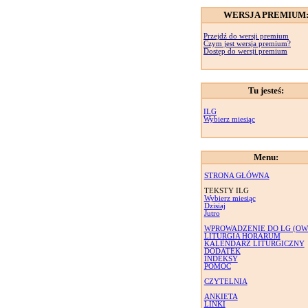
WERSJA PREMIUM
Przejdź do wersji premium
Czym jest wersja premium?
Dostęp do wersji premium
Tu jesteś:
ILG
Wybierz miesiąc
Menu:
STRONA GŁÓWNA
TEKSTY ILG
Wybierz miesiąc
Dzisiaj
Jutro
WPROWADZENIE DO LG (OW
LITURGIA HORARUM
KALENDARZ LITURGICZNY
DODATEK
INDEKSY
POMOC
CZYTELNIA
ANKIETA
LINKI