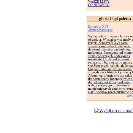
WASZE LISTY
CO NOWEGO?
gloria24.pl poleca:
Benedykt XVI
Jezus z Nazaretu
Wydanie ilustrowane. Oprawa tw
obwolutą. W książce wspaniały t
książki Benedykta XVI został
zilustrowany najwybitniejszymi
dziełami mistrzów zachodniego
malarstwa. Począwszy od miniat
średniowiecznych kodeksach i
malowideł Giotta, od artystów
renesansu i baroku aż po malarz
współczesnych, takich jak Rouau
Chagall i Matisse, sztuka zawsze
zmagała się z historią i postacią 
Album ten oferuje swoisty szlak
ikonograficzny biegnący równol
do pełnego tekstu papieskiego,
wzbogacający go o niektóre z
najpiękniejszych dzieł stworzon
ciągu wieków przez mistrzów pę
więc