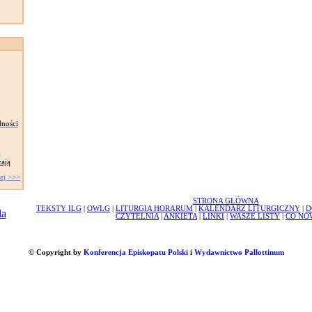
dności
j
żają
ej >>>
STRONA GŁÓWNA
TEKSTY ILG
|
OWLG
|
LITURGIA HORARUM
|
KALENDARZ LITURGICZNY
|
D
CZYTELNIA
|
ANKIETA
|
LINKI
|
WASZE LISTY
|
CO NO
© Copyright by
Konferencja Episkopatu Polski
i
Wydawnictwo Pallottinum