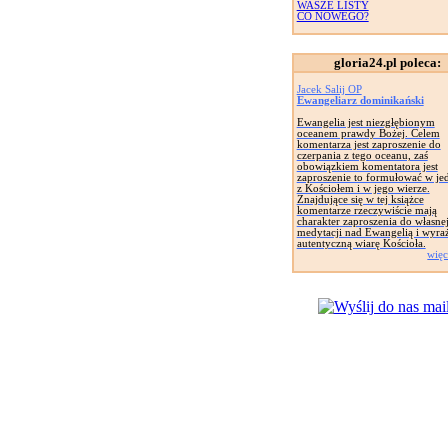
WASZE LISTY
CO NOWEGO?
gloria24.pl poleca:
Jacek Salij OP
Ewangeliarz dominikański
Ewangelia jest niezgłębionym
oceanem prawdy Bożej. Celem
komentarza jest zaproszenie do
czerpania z tego oceanu, zaś
obowiązkiem komentatora jest
zaproszenie to formułować w je
z Kościołem i w jego wierze.
Znajdujące się w tej książce
komentarze rzeczywiście mają
charakter zaproszenia do własne
medytacji nad Ewangelią i wyra
autentyczną wiarę Kościoła.
więc