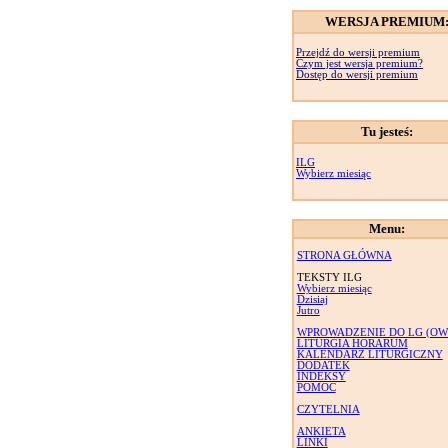
WERSJA PREMIUM
Przejdź do wersji premium
Czym jest wersja premium?
Dostęp do wersji premium
Tu jesteś:
ILG
Wybierz miesiąc
Menu:
STRONA GŁÓWNA
TEKSTY ILG
Wybierz miesiąc
Dzisiaj
Jutro
WPROWADZENIE DO LG (OW
LITURGIA HORARUM
KALENDARZ LITURGICZNY
DODATEK
INDEKSY
POMOC
CZYTELNIA
ANKIETA
LINKI