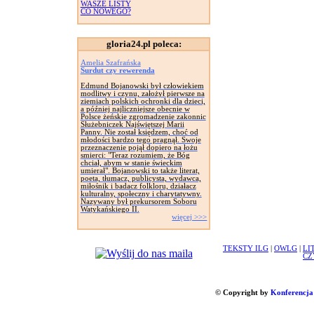
WASZE LISTY
CO NOWEGO?
gloria24.pl poleca:
Amelia Szafrańska
Surdut czy rewerenda
Edmund Bojanowski był człowiekiem
modlitwy i czynu, założył pierwsze na
ziemiach polskich ochronki dla dzieci,
a później najliczniejsze obecnie w
Polsce żeńskie zgromadzenie zakonnic
Służebniczek Najświętszej Marii
Panny. Nie został księdzem, choć od
młodości bardzo tego pragnął. Swoje
przeznaczenie pojął dopiero na łożu
smierci: "Teraz rozumiem, że Bóg
chciał, abym w stanie świeckim
umierał". Bojanowski to także literat,
poeta, tłumacz, publicysta, wydawca,
miłośnik i badacz folkloru, działacz
kulturalny, społeczny i charytatywny.
Nazywany był prekursorem Soboru
Watykańskiego II.
więcej >>>
TEKSTY ILG
|
OWLG
|
LI
CZ
© Copyright by
Konferencja 