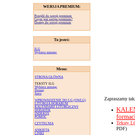
WERSJA PREMIUM:
Przejdź do wersji premium
Czym jest wersja premium?
Dostęp do wersji premium
Tu jesteś:
ILG
Wybierz miesiąc
Menu:
STRONA GŁÓWNA
TEKSTY ILG
Wybierz miesiąc
Dzisiaj
Jutro
Zapraszamy takż
WPROWADZENIE DO LG (OWLG)
LITURGIA HORARUM
KALENDARZ LITURGICZNY
KALE
DODATEK
INDEKSY
formac
POMOC
Teksty L
CZYTELNIA
PDF)
ANKIETA
LINKI